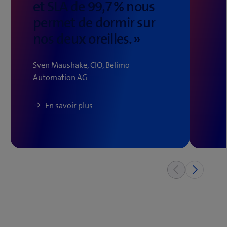
et SLA de 99,7 % nous
permet de dormir sur
nos deux oreilles. »
Sven Maushake, CIO, Belimo
Automation AG
En savoir plus