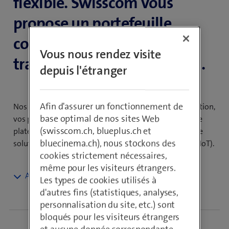
flexible. Swisscom vous
propose un portefeuille
complet pour assurer votre
Vous nous rendez visite
transition vers l’Azure Cloud.
depuis l'étranger
Afin d'assurer un fonctionnement de
Nos spécialistes vous accompagnent dans la planification,
base optimal de nos sites Web
vos projets de mise en œuvre et l’exploitation de votre
(swisscom.ch, blueplus.ch et
plateforme Azure, ainsi que dans le développement de
bluecinema.ch), nous stockons des
solutions professionnelles d’avenir (p. ex. Big Data ou IoT).
cookies strictement nécessaires,
même pour les visiteurs étrangers.
Les types de cookies utilisés à
Une expertise locale pour un
d'autres fins (statistiques, analyses,
hyperscaler mondial
personnalisation du site, etc.) sont
bloqués pour les visiteurs étrangers
et aucune donnée correspondante