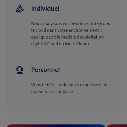
Services (y compris l’escalade vers
une
Compatible: intégrez votre solution IoT
Individuel
Microsoft).
nouvelle
dans le système IT d’entreprise de votre
fenêtre)
choix.
Nous analysons vos besoins et intégrons
le cloud dans votre environnement IT,
quel que soit le modèle d’exploitation
En savoir plus
(Hybrid Cloud ou Multi Cloud).
Personnel
Vous bénéficiez de notre expertise et de
nos services sur place