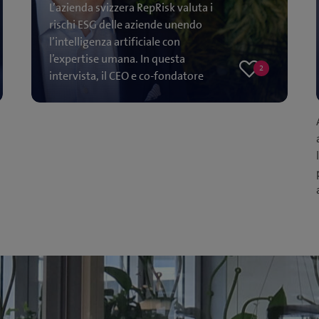
L’azienda svizzera RepRisk valuta i
rischi ESG delle aziende unendo
l’intelligenza artificiale con
l’expertise umana. In questa
2
intervista, il CEO e co-fondatore
2
likes
di RepRisk, Philipp…