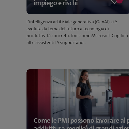
3
impiego e rischi
3
likes
L’intelligenza artificiale generativa (GenAI) si è
evoluta da tema del futuro a tecnologia di
produttività concreta. Tool come Microsoft Copilot 
altri assistenti IA supportano…
Come le PMI possono lavorare al p
addirittura meglio) di grandi azie