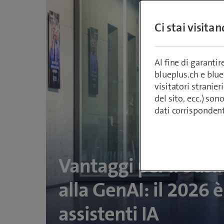
Ci stai visita
Al fine di garanti
blueplus.ch e blu
visitatori stranieri
del sito, ecc.) son
dati corrisponden
Vantaggi per il busi
alla GenAI: il 2026 è
assistenti IA