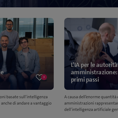
L’IA per le autorità
le
amministrazione:
3
primi passi
3
likes
ni basate sull’intelligenza
A causa dell’enorme quantità d
ma anche di andare a vantaggio
amministrazioni rappresentano
dell’intelligenza artificiale g