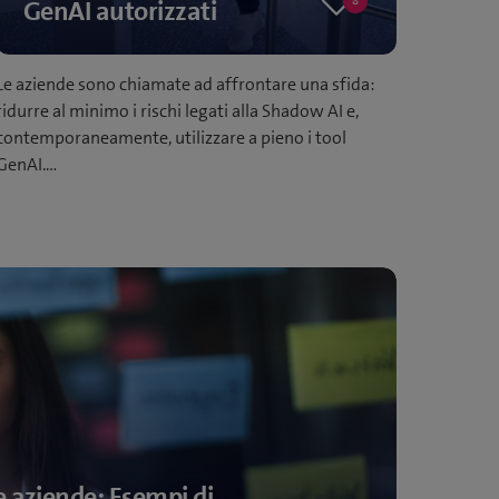
8
GenAI autorizzati
8
likes
Le aziende sono chiamate ad affrontare una sfida:
ridurre al minimo i rischi legati alla Shadow AI e,
contemporaneamente, utilizzare a pieno i tool
GenAI.…
e aziende: Esempi di