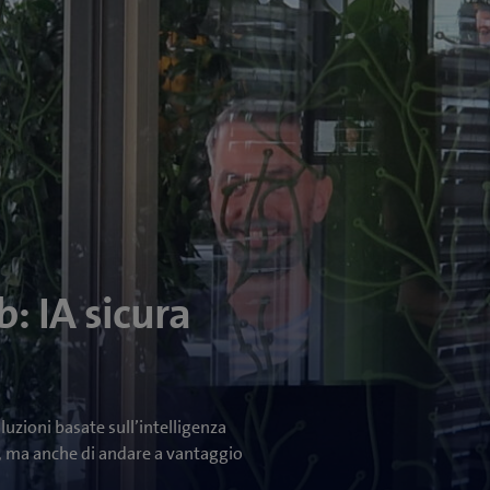
: IA sicura
uzioni basate sull’intelligenza
si, ma anche di andare a vantaggio