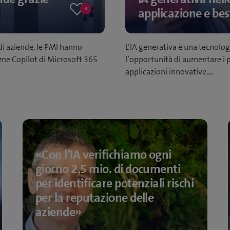
3
applicazione e bes
3
likes
di aziende, le PMI hanno
L’IA generativa è una tecnolog
ome Copilot di Microsoft 365
l’opportunità di aumentare i pr
applicazioni innovative.…
«Con l’IA verifichiamo ogni
giorno 2,5 mio. di documenti
per identificare potenziali rischi
per la reputazione delle
aziende»