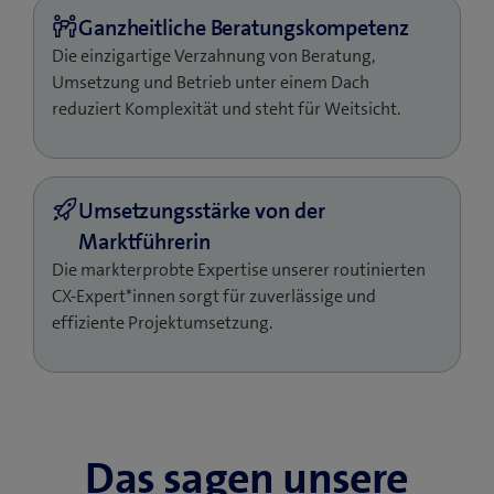
steigern die Kundenloyalität und generieren
Mehrumsätze.
Die einzigartige Verzahnung von Beratung,
Gerne beraten wir Sie bei der Touchpoint-Analyse und
Umsetzung und Betrieb unter einem Dach
beim Vernetzen Ihrer Systeme, damit Sie allen
reduziert Komplexität und steht für Weitsicht.
involvierten Parteien an jedem Punkt der
Kundenerlebniskette sämtliche Informationen zur
Verfügung stellen und Prozesse wo immer möglich
automatisieren können.
Die markterprobte Expertise unserer routinierten
CX-Expert*innen sorgt für zuverlässige und
effiziente Projektumsetzung.
Das sagen unsere