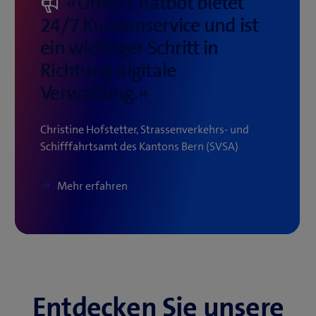
«Unser Chatbot bietet
24/7 Kundenservice und ist
ein wichtiger Schritt in
Richtung digitale
Verwaltung.​»
Christine Hofstetter, Strassenverkehrs- und
Schifffahrtsamt des Kantons Bern (SVSA)​
Mehr erfahren
Entdecken Sie unsere