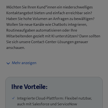
Möchten Sie Ihren Kund*innen ein niederschwelliges
Wir begleiten Sie umfassend von der Beratung über
Kontaktangebot bieten und einfach erreichbar sein?
die Implementierung bis zum Betrieb. Dabei arbeiten
Haben Sie hohe Volumen an Anfragen zu bewältigen?
wir herstellerunabhängig, richten uns nach Ihren
Wollen Sie neue Kanäle wie Chatbots integrieren,
Zielen und greifen auf die Erfahrung aus über 200
Routineaufgaben automatisieren oder Ihre
erfolgreichen Kundenprojekten mit mehr als 19’000
Mitarbeitenden gezielt mit KI unterstützen? Dann sollten
Contact Center Arbeitsplätzen in der Schweiz zurück.
Sie sich unsere Contact-Center-Lösungen genauer
anschauen.
Gemeinsam mit Ihnen entwickeln wir Ihre
massgeschneiderte Contact-Center-Strategie und
begleiten Sie von der ersten Idee bis zur erfolgreichen
Umsetzung. Dabei holen wir Sie dort ab, wo Sie gerade
Ihre Vorteile:
stehen und haben auch die Möglichkeit, schrittweise in
die Cloud zu migrieren. Unsere weitreichenden
Integrierte Cloud-Plattform: Flexibel nutzbar,
Erfahrungen und erfolgreiche Projektumsetzungen
auch mit Salesforce und ServiceNow
helfen Ihnen, selbst die komplexesten Integrationen zu