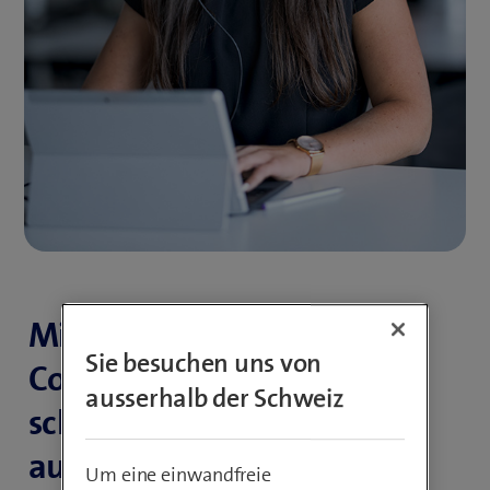
Mit unseren skalierbaren
Sie besuchen uns von
Contact-Center-Lösungen
ausserhalb der Schweiz
schaffen Sie nahtlose,
automatisierte und
Um eine einwandfreie