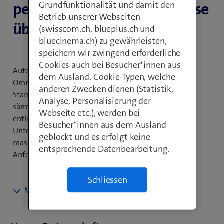
persönliche Kundenerlebnisse
Grundfunktionalität und damit den
Betrieb unserer Webseiten
über alle Kanäle hinweg.
(swisscom.ch, blueplus.ch und
bluecinema.ch) zu gewährleisten,
speichern wir zwingend erforderliche
Cookies auch bei Besucher*innen aus
Automatisieren Sie mit massgeschneiderten
dem Ausland. Cookie-Typen, welche
Omnichannel-Lösungen im Cloud Contact Center die
anderen Zwecken dienen (Statistik,
Standardanfragen Ihrer Kund*innen, integrieren Sie
Analyse, Personalisierung der
sämtliche Kontaktkanäle für Kundenanfragen und
Webseite etc.), werden bei
entlasten Sie Ihre Mitarbeitenden durch gezielte
Besucher*innen aus dem Ausland
Unterstützung von KI. Dafür haben wir
geblockt und es erfolgt keine
massgeschneiderte Lösungen, die Ihre individuellen
entsprechende Datenbearbeitung.
Anforderungen vollständig abdecken.
Schliessen
Kundenerwartungen übertreffen