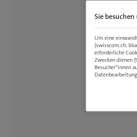
So findest du genau das Gerät, das zu deinem Alltag und 
Sie besuchen 
Um eine einwandfr
(swisscom.ch, blu
erforderliche Coo
Zwecken dienen (St
Besucher*innen au
Datenbearbeitung