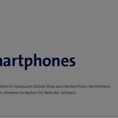
martphones
rken im Swisscom Online Shop zum besten Preis: Kombiniere
er streame im besten 5G-Netz der Schweiz.
estens verbunden – ob du Streaming liebst, mit Freunden
Zahlungsoptionen, kostenlose Lieferung ab einem
hre Garantie geben dir zusätzlich Sicherheit und Komfort.