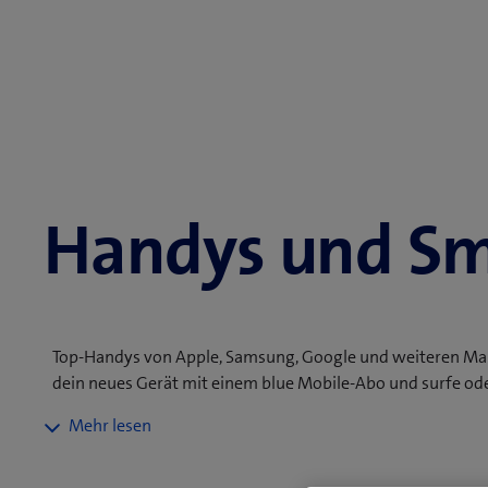
Handys und S
Top-Handys von Apple, Samsung, Google und weiteren Ma
dein neues Gerät mit einem blue Mobile-Abo und surfe od
Mit deinem neuen Smartphone bist du unterwegs immer b
chattest oder unterwegs Fotos machst. Unsere flexiblen 
Bestellwert von CHF 50.–, 14 Tage Rückgaberecht und 2 Ja