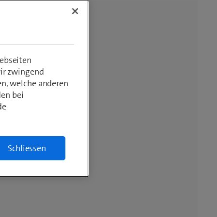
ebseiten
wir zwingend
en, welche anderen
den bei
de
Schliessen