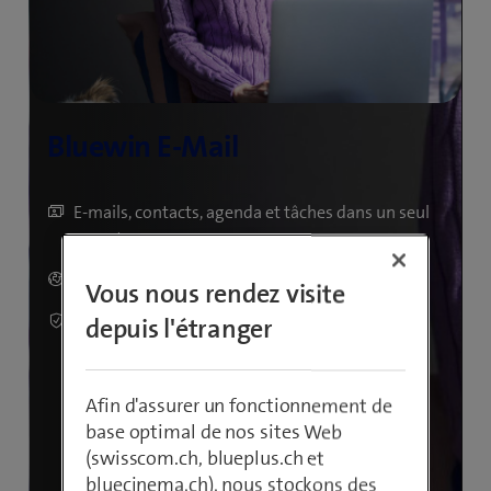
E-mails, contacts, agenda et tâches dans un seul
compte
Accès en tout lieu
Vous nous rendez visite
Protection contre les virus, les spams et
depuis l'étranger
l’hameçonnage
Afin d'assurer un fonctionnement de
base optimal de nos sites Web
(swisscom.ch, blueplus.ch et
bluecinema.ch), nous stockons des