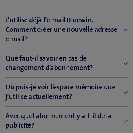
J’utilise déjà l’e-mail Bluewin.
Comment créer une nouvelle adresse
e-mail?
Les formules e-mail Bluewin basic et advanced incluent
Que faut-il savoir en cas de
plusieurs adresses e-mail. Vous pouvez à tout moment
changement d’abonnement?
ajouter une adresse e-mail ou gérer celles existantes dans
My Swisscom.
Dans
My Swisscom
, vous pouvez changer à tout moment
Où puis-je voir l’espace mémoire que
> Vers My Swisscom
d’abonnement e-mail Bluewin et modifier les paramètres
j’utilise actuellement?
de votre compte de messagerie.
Si vous passez à un abonnement inférieur, vous conservez
Voici comment afficher votre espace mémoire et libérer
Avec quel abonnement y a-t-il de la
votre accès à votre compte e-mail principal. Les
de la place:
publicité?
messageries en surnombre sont suspendues, puis
définitivement supprimées au bout de 180 jours. Votre
> Vers les instructions