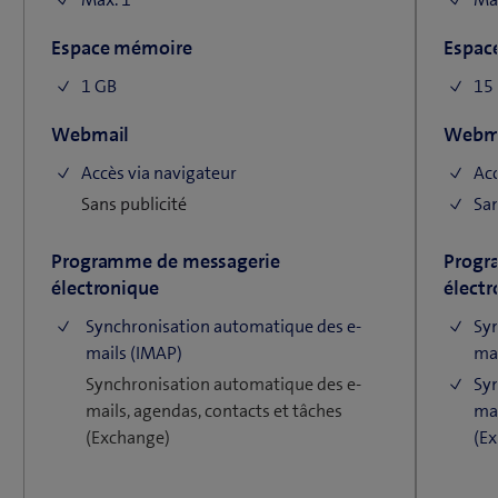
Espace mémoire
Espac
1 GB
15 
Webmail
Webm
Accès via navigateur
Acc
Sans publicité
San
Programme de messagerie
Progr
électronique
électr
Synchronisation automatique des e-
Sy
mails (IMAP)
mai
Synchronisation automatique des e-
Sy
mails, agendas, contacts et tâches
mai
(Exchange)
(E