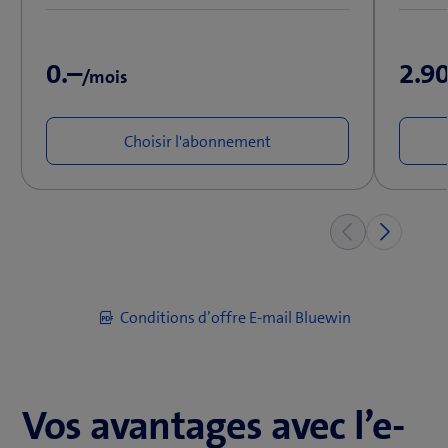
0.–
2.9
/mois
Choisir l'abonnement
(
Conditions d’offre E-mail Bluewin
o
u
v
Vos avantages avec l’e-
r
e