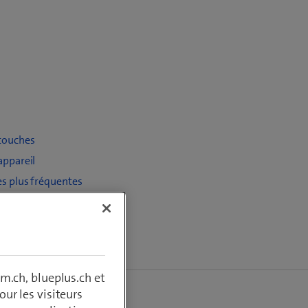
t touches
appareil
es plus fréquentes
m.ch, blueplus.ch et
ur les visiteurs