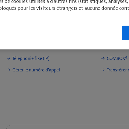
es de cookies utilisés à d'autres fins (statistiques, analyses
t bloqués pour les visiteurs étrangers et aucune donnée cor
Instructions (PDF)
Raccorder un téléphone
Bloquer de
Guide d’installation HD-Phone Gigaset Comfort
Enregistrer les contacts
Déviation 
Guide d’installation HD-Phone Gigaset Comfort 
Téléphonie fixe (IP)
COMBOX®
Gérer le numéro d'appel
Transférer 