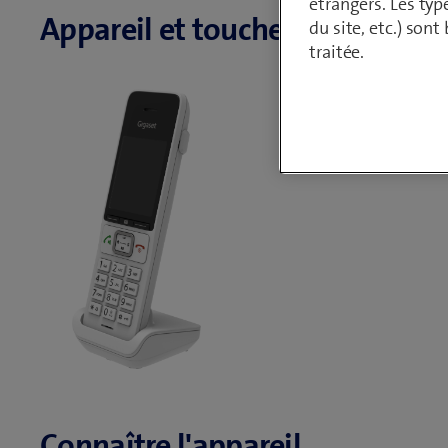
étrangers. Les typ
Appareil et touches
du site, etc.) son
traitée.
Connaître l'appareil