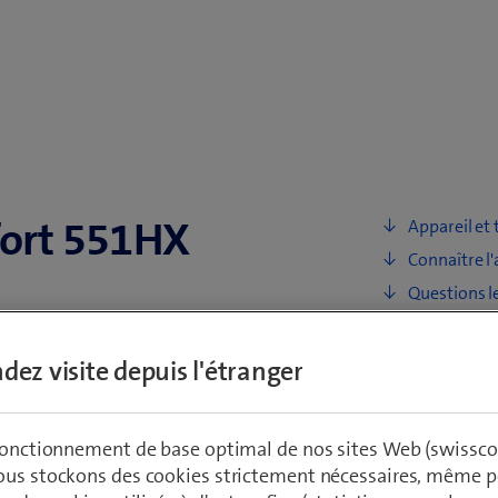
ort 551HX
​​Appareil e
Connaître l'
Questions l
dez visite depuis l'étranger
 fonctionnement de base optimal de nos sites Web (swissco
ous stockons des cookies strictement nécessaires, même po