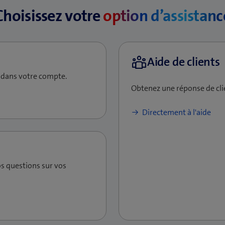
Option
Choisissez votre
option d’assistanc
Touche Décr
Descendez et configurez le service (dévier les appels, bl
Touche Mes
etc.)
OK
Voici les services Swisscom disponibles:
 dans votre compte.
Obtenez une réponse de cl
Transférer l'appel
Les appels entrants sont dévi
Directement à l'aide
Ne pas déranger
Tous les appels entrants sont
Tous les appels entrants en 
Bloquer les appelant anonymes
d’accueil
s questions sur vos
Inscrire le numéro du dernier
Bloquer des appels
Les appels provenant de ce n