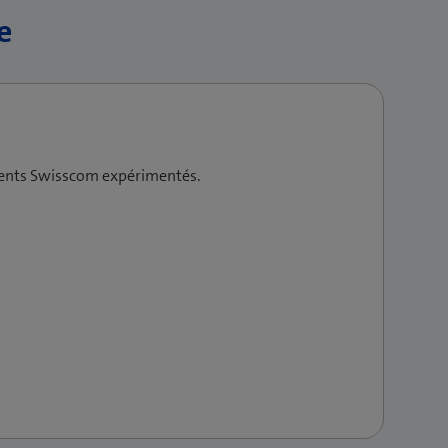
e
ocher / Touche Mains-libres
oquer les appels anonymes,
sages
ients Swisscom expérimentés.
és vers un autre numéro d’appel
 déviés vers un message d’accueil
numéro masqué sont déviés vers un message
 appelant dans une liste de blocage.
uméro ne sont plus transmis au téléphone.