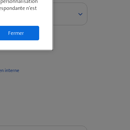
, personnalisation
respondante n'est
Fermer
s appels et numéros
 551HX (résumé)
des appels
551HX (complet)
en interne