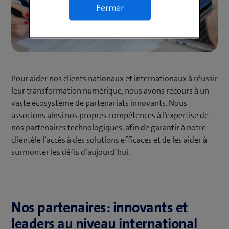
Fermer
Pour aider nos clients nationaux et internationaux à réussir
leur transformation numérique, nous avons recours à un
vaste écosystème de partenariats innovants. Nous
associons ainsi nos propres compétences à l’expertise de
nos partenaires technologiques, afin de garantir à notre
clientèle l’accès à des solutions efficaces et de les aider à
surmonter les défis d’aujourd’hui.
Nos partenaires: innovants et
leaders au niveau international