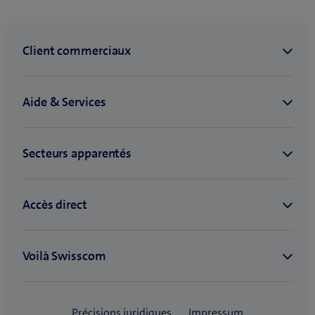
rompus à la mise en œuvre de projets
ServiceNow à toutes les phases. Swisscom
Salesforce Services | Swisscom
est le partenaire idéal pour la
transformation de vos processus d’affaires.
ServiceNow: numérisation des processus
commerciaux