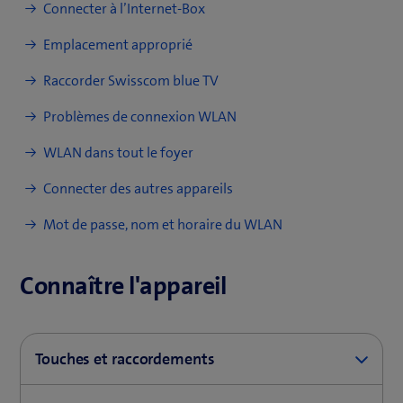
Connecter à l’Internet-Box
Guide d’installation WLAN-Box
3
Emplacement approprié
Raccorder Swisscom blue TV
Problèmes de connexion WLAN
WLAN dans tout le foyer
Connecter des autres appareils
Loaded
:
Play
Mute
Picture-
Fullscreen
5.32%
in-
Picture
Mot de passe, nom et horaire du WLAN
Connaître l'appareil
Touches et raccordements