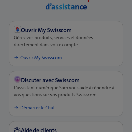
l
d’assistance
Effectuez la réinitialisation suivant la méthode
l
montrée dans l'image ci-dessous en appuyant
e
sur le bouton de réinitialisation sous l'appareil
f
avec un objet pointu pendant 1 seconde.
e
Gérez vos produits, services et données
n
Après une réinitialisation réussie, le voyant
directement dans votre compte.
ê
d'état commence à clignoter en blanc et la
t
(ouvre
Ouvrir My Swisscom
WLAN-Box redémarre.
r
une
e
nouvelle
Après la réinitialisation, l'appareil peut être réinstallé
)
fenêtre)
à l'aide de l'appli My Swisscom.
L'assistant numérique Sam vous aide à répondre à
vos questions sur vos produits Swisscom.
Démarrer le Chat