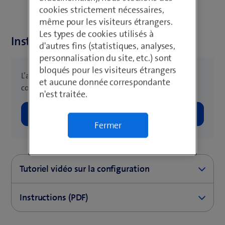
cookies strictement nécessaires,
même pour les visiteurs étrangers.
Les types de cookies utilisés à
Instructions dans l’appli
d'autres fins (statistiques, analyses,
personnalisation du site, etc.) sont
bloqués pour les visiteurs étrangers
L’appli My Swisscom vous guide pas à pas pour
et aucune donnée correspondante
configurer votre appareil.
n'est traitée.
Fermer
Tutoriel vidéo sur la configuration
Dans cette vidéo, notre Swisscom Academy Trainer
Instructions (PDF)
Oliver vous présente le contenu de l’Internet-Box et
vous explique comment l’installer.