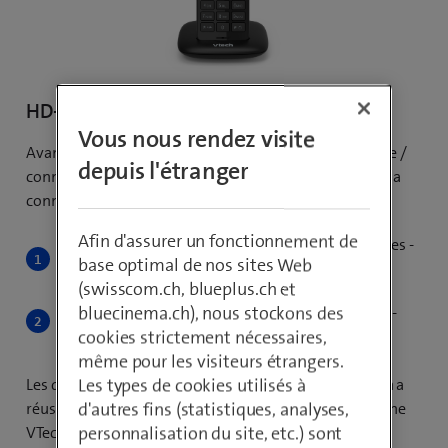
HD-Phone VTech HD10
Vous nous rendez visite
Avant d'appuyer sur la touche + (= touche de jumelage /
depuis l'étranger
connexion) de l'Internet-Box (station de base), lancez la
connexion DECT automatique de la manière suivante:
Afin d'assurer un fonctionnement de
Sur le téléphone, sélectionnez: Menu - Paramètres -
base optimal de nos sites Web
Paramètres avancés - Connexion - Se connecter
(swisscom.ch, blueplus.ch et
bluecinema.ch), nous stockons des
Appuyez maintenant sur la touche + de l’Internet-
cookies strictement nécessaires,
Box
même pour les visiteurs étrangers.
Les types de cookies utilisés à
Les deux appareils montrent à l'écran que la connexion a
d'autres fins (statistiques, analyses,
réussi. Vous trouverez davantage d'aide sur le HD-Phone
personnalisation du site, etc.) sont
VTech HD10
ici
.