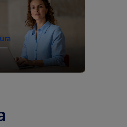
tura
a