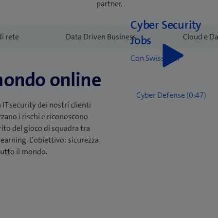
partner.
Cyber Security
Jobs
Con Swisscom
mondo online
Cyber Defense (0:47)
IT security dei nostri clienti
zano i rischi e riconoscono
ito del gioco di squadra tra
learning. L’obiettivo: sicurezza
 tutto il mondo.