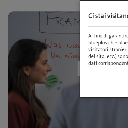
Ci stai visita
Al fine di garanti
blueplus.ch e blu
visitatori stranieri
del sito, ecc.) son
Busin
dati corrisponden