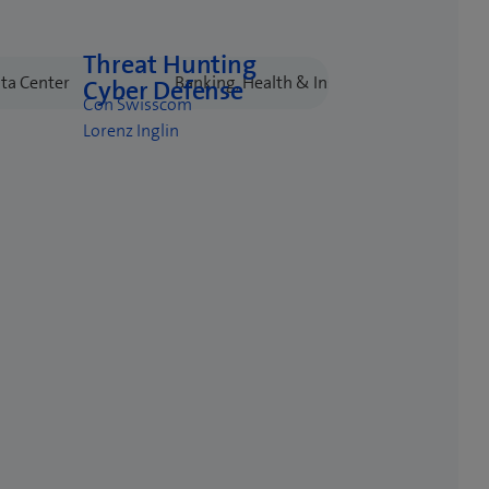
Threat Hunting
Cyber Defense
Con Swisscom
Lorenz Inglin