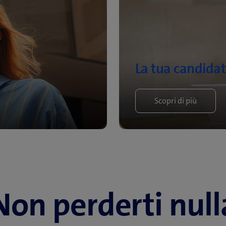
La tua candida
Scopri di più
Non perderti null