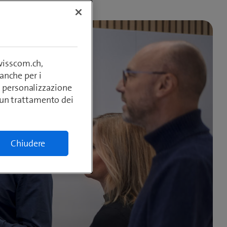
swisscom.ch,
anche per i
si, personalizzazione
lcun trattamento dei
l­ting
Chiudere