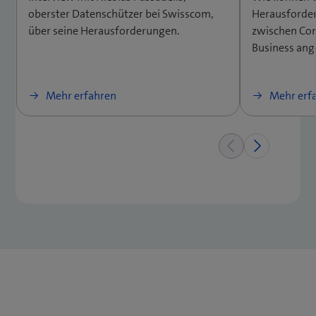
oberster Datenschützer bei Swisscom,
Herausforde
über seine Herausforderungen.
zwischen Com
Business an
Mehr erfahren
Mehr erf