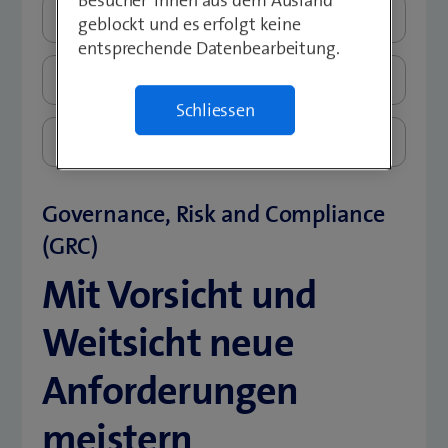
Sicherheitskultur
geblockt und es erfolgt keine
entsprechende Datenbearbeitung.
Assume Breach
Schliessen
Security-Transformation
Governance, Risk and Compliance
(GRC)
Mit Vorsicht und
Weitsicht neue
Anforderungen
meistern