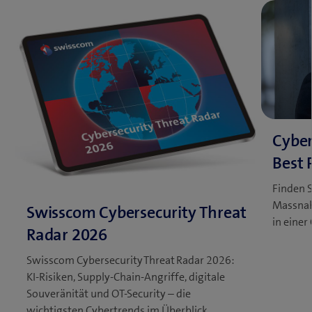
Finden S
Massnah
in eine
Swisscom Cybersecurity Threat Radar 2026:
KI-Risiken, Supply-Chain-Angriffe, digitale
Souveränität und OT-Security – die
wichtigsten Cybertrends im Überblick.