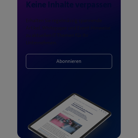
Keine Inhalte verpassen
Erhalten Sie regelmässig spannende
Artikel, Whitepaper und Event-Hinweise
zu aktuellen IT-Themen für Ihr
Unternehmen.
Abonnieren