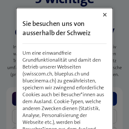
Handlungsfelder
Sie besuchen uns von
der Cybersecurity
ausserhalb der Schweiz
In diesen fünf Bereichen müssen Unternehmen aktiv
Um eine einwandfreie
werden, um die Sicherheitsbedürfnisse der digitalen
Grundfunktionalität und damit den
Transformation zu erfüllen. Der ganzheitliche Ansatz
Betrieb unserer Webseiten
umfasst technische Schutzmassnahmen, organisatorische
(swisscom.ch, blueplus.ch und
(prozedurale) Verbesserungen und die Mitarbeitenden.
bluecinema.ch) zu gewährleisten,
speichern wir zwingend erforderliche
Cookies auch bei Besucher*innen aus
Governance, Risk and Compliance
dem Ausland. Cookie-Typen, welche
anderen Zwecken dienen (Statistik,
Analyse, Personalisierung der
Datensicherheit – Hybrid und Multi-Cloud
Webseite etc.), werden bei
Besucher*innen aus dem Ausland