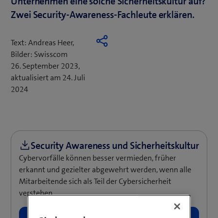
Unternehmen eine solche Sicherheitskultur auf?
Zwei Security-Awareness-Fachleute erklären.
Text: Andreas Heer,
Bilder: Swisscom
26. September 2023,
aktualisiert am 24. Juli
2024
Cybervorfälle können besser vermieden, früher
erkannt und gezielter abgewehrt werden, wenn alle
Mitarbeitende sich als Teil der Cybersicherheit
verstehen.