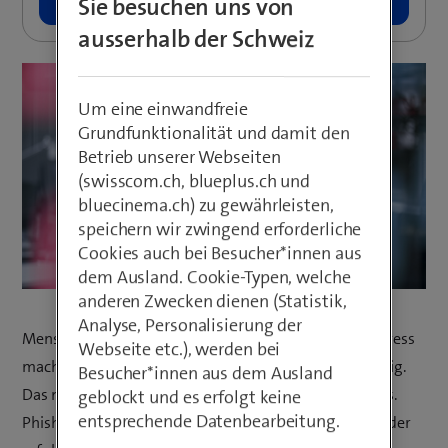
Sie besuchen uns von
ausserhalb der Schweiz
Um eine einwandfreie
Grundfunktionalität und damit den
Betrieb unserer Webseiten
(swisscom.ch, blueplus.ch und
bluecinema.ch) zu gewährleisten,
speichern wir zwingend erforderliche
Cookies auch bei Besucher*innen aus
dem Ausland. Cookie-Typen, welche
anderen Zwecken dienen (Statistik,
Analyse, Personalisierung der
Menschen sind beeinflussbar. Und unter Druck und Stress
Webseite etc.), werden bei
machen sie – wir alle – Fehler oder werden unvorsichtig.
Besucher*innen aus dem Ausland
Das nutzen Cyberkriminelle mit Social Engineering aus.
geblockt und es erfolgt keine
entsprechende Datenbearbeitung.
Phishing-Kampagnen oder CEO Fraud sind immer wieder