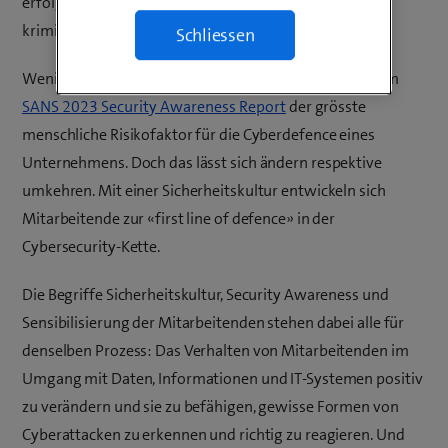
erfolgreich. Denn irgendjemand wird schon auf die
kriminellen Machenschaften hereinfallen.
Schliessen
Wenig überraschend ist Social Engineering gemäss dem
SANS 2023 Security Awareness Report
der grösste
menschliche Risikofaktor für die Cyberdefence eines
Unternehmens. Doch das lässt sich ändern respektive
umkehren. Mit einer Sicherheitskultur entwickeln sich
Mitarbeitende zur «first line of defence» in der
Cybersecurity-Kette.
Die Begriffe Sicherheitskultur, Security Awareness und
Sensibilisierung der Mitarbeitenden stehen dabei alle für
denselben Prozess: Das Verhalten von Mitarbeitenden im
Umgang mit Daten, Informationen und IT-Systemen positiv
zu verändern und sie zu befähigen, gewisse Formen von
Cyberattacken zu erkennen und richtig zu reagieren. Und