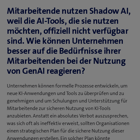
e
Mitarbeitende nutzen Shadow AI,
i
n
weil die AI-Tools, die sie nutzen
n
möchten, offiziell nicht verfügbar
e
sind. Wie können Unternehmen
u
e
besser auf die Bedürfnisse ihrer
s
Mitarbeitenden bei der Nutzung
F
von GenAI reagieren?
e
n
s
Unternehmen können formelle Prozesse entwickeln, um
t
neue KI-Anwendungen und Tools zu überprüfen und zu
e
genehmigen und um Schulungen und Unterstützung für
r
Mitarbeitende zur sicheren Nutzung von KI-Tools
)
anzubieten. Anstatt ein absolutes Verbot auszusprechen,
was sich oft als ineffektiv erweist, sollten Organisationen
einen strategischen Plan für die sichere Nutzung dieser
Anwendungen erstellen. Ein solcher Plan könnte