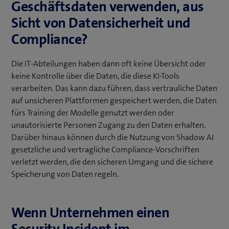
Geschäftsdaten verwenden, aus
u
Sicht von Datensicherheit und
e
s
Compliance?
F
e
Die IT-Abteilungen haben dann oft keine Übersicht oder
n
keine Kontrolle über die Daten, die diese KI-Tools
s
verarbeiten. Das kann dazu führen, dass vertrauliche Daten
t
auf unsicheren Plattformen gespeichert werden, die Daten
e
fürs Training der Modelle genutzt werden oder
r
unautorisierte Personen Zugang zu den Daten erhalten.
)
Darüber hinaus können durch die Nutzung von Shadow AI
gesetzliche und vertragliche Compliance-Vorschriften
verletzt werden, die den sicheren Umgang und die sichere
Speicherung von Daten regeln.
Wenn Unternehmen einen