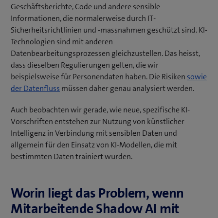
Geschäftsberichte, Code und andere sensible
Informationen, die normalerweise durch IT-
Sicherheitsrichtlinien und -massnahmen geschützt sind. KI-
Technologien sind mit anderen
Datenbearbeitungsprozessen gleichzustellen. Das heisst,
dass dieselben Regulierungen gelten, die wir
beispielsweise für Personendaten haben. Die Risiken
sowie
(
der Datenfluss
müssen daher genau analysiert werden.
ö
Auch beobachten wir gerade, wie neue, spezifische KI-
f
Vorschriften entstehen zur Nutzung von künstlicher
f
Intelligenz in Verbindung mit sensiblen Daten und
n
allgemein für den Einsatz von KI-Modellen, die mit
e
bestimmten Daten trainiert wurden.
t
e
i
Worin liegt das Problem, wenn
n
n
Mitarbeitende Shadow AI mit
e