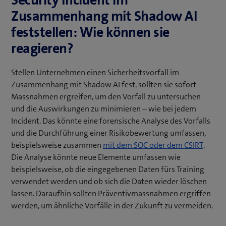
Security Incident im
Zusammenhang mit Shadow AI
feststellen: Wie können sie
reagieren?
Stellen Unternehmen einen Sicherheitsvorfall im
Zusammenhang mit Shadow AI fest, sollten sie sofort
Massnahmen ergreifen, um den Vorfall zu untersuchen
und die Auswirkungen zu minimieren – wie bei jedem
Incident. Das könnte eine forensische Analyse des Vorfalls
und die Durchführung einer Risikobewertung umfassen,
(
beispielsweise zusammen
mit dem SOC oder dem CSIRT
.
ö
Die Analyse könnte neue Elemente umfassen wie
f
beispielsweise, ob die eingegebenen Daten fürs Training
f
verwendet werden und ob sich die Daten wieder löschen
n
lassen. Daraufhin sollten Präventivmassnahmen ergriffen
e
werden, um ähnliche Vorfälle in der Zukunft zu vermeiden.
t