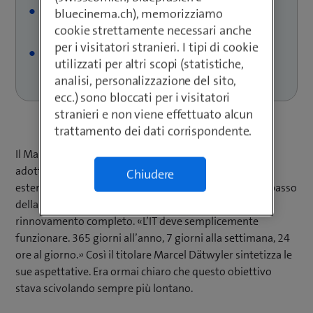
Operatività IT completamente centralizzata e a
bluecinema.ch), memorizziamo
prova di futuro
cookie strettamente necessari anche
per i visitatori stranieri. I tipi di cookie
Modernizzazione dell’infrastruttura IT in tutte le
utilizzati per altri scopi (statistiche,
sedi
analisi, personalizzazione del sito,
ecc.) sono bloccati per i visitatori
stranieri e non viene effettuato alcun
trattamento dei dati corrispondente.
Il Marco Dätwyler Gruppe cresceva, e di pari passo
adottava un server qui, un software lì, tante soluzioni
Chiudere
estemporanee. A un certo punto l’IT non teneva più il passo
della crescita, e la direzione aziendale ha optato per un
rinnovamento completo. «L’IT deve semplicemente
funzionare. 365 giorni all’anno, 7 giorni alla settimana, 24
ore al giorno.» Così il titolare Marcel Dätwyler sintetizza le
sue aspettative. Era ormai chiaro che questo obiettivo
stava scivolando sempre più lontano.