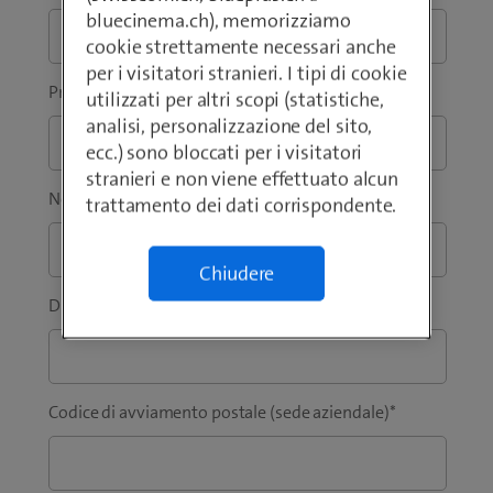
bluecinema.ch), memorizziamo
cookie strettamente necessari anche
per i visitatori stranieri. I tipi di cookie
Prefisso
*
Telefono
*
utilizzati per altri scopi (statistiche,
analisi, personalizzazione del sito,
ecc.) sono bloccati per i visitatori
stranieri e non viene effettuato alcun
Nome
*
Cognome
*
trattamento dei dati corrispondente.
Chiudere
Ditta / Istituzione
*
Codice di avviamento postale (sede aziendale)
*