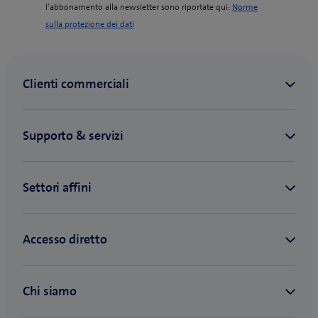
l’abbonamento alla newsletter sono riportate qui:
Norme
(
sulla protezione dei dati
o
p
e
n
s
i
n
n
e
w
t
a
b
)