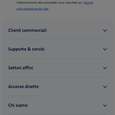
l’abbonamento alla newsletter sono riportate qui:
Norme
(
sulla protezione dei dati
o
p
e
n
s
i
n
n
e
w
t
a
b
)