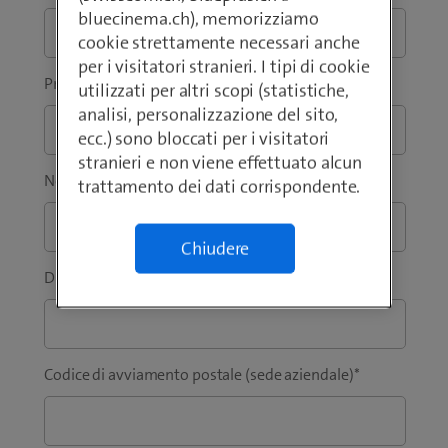
bluecinema.ch), memorizziamo
cookie strettamente necessari anche
per i visitatori stranieri. I tipi di cookie
Prefisso
*
Telefono
*
utilizzati per altri scopi (statistiche,
analisi, personalizzazione del sito,
ecc.) sono bloccati per i visitatori
stranieri e non viene effettuato alcun
Nome
*
Cognome
*
trattamento dei dati corrispondente.
Chiudere
Ditta / Istituzione
*
Codice di avviamento postale (sede aziendale)
*