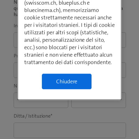
Non è sicuro della portata del prodotto? Si chiede
(swisscom.ch, blueplus.ch e
quanto costi l'offerta per la sua azienda? Ci dica cosa
bluecinema.ch), memorizziamo
ha in mente.
cookie strettamente necessari anche
per i visitatori stranieri. I tipi di cookie
Indirizzo e-mail aziendale
*
utilizzati per altri scopi (statistiche,
analisi, personalizzazione del sito,
ecc.) sono bloccati per i visitatori
stranieri e non viene effettuato alcun
Prefisso
*
Telefono
*
trattamento dei dati corrispondente.
Chiudere
Nome
*
Cognome
*
Ditta / Istituzione
*