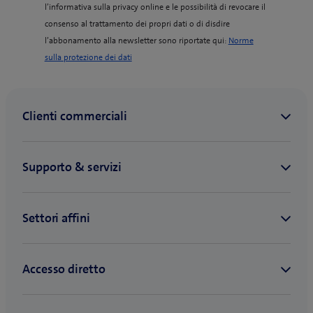
l’informativa sulla privacy online e le possibilità di revocare il
consenso al trattamento dei propri dati o di disdire
l’abbonamento alla newsletter sono riportate qui:
Norme
(
sulla protezione dei dati
o
p
e
n
s
i
n
n
e
w
t
a
b
)