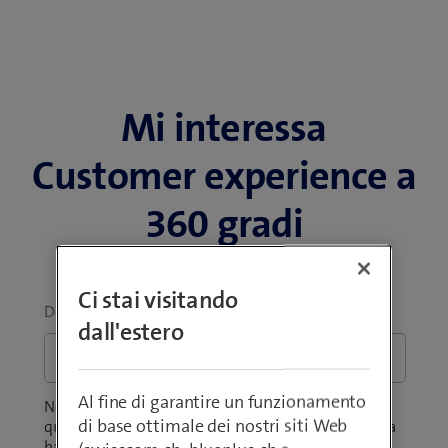
Mi interessa
Customer experience a
360 gradi
Ci stai visitando
Domanda
*
dall'estero
Al fine di garantire un funzionamento
Non è sicuro della portata del prodotto? Si chiede
di base ottimale dei nostri siti Web
quanto costi l'offerta per la sua azienda? Ci dica cosa
ha in mente.