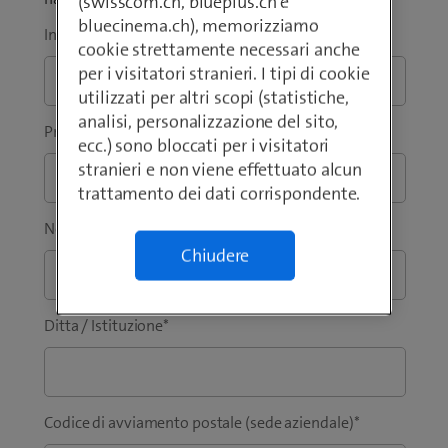
(swisscom.ch, blueplus.ch e
bluecinema.ch), memorizziamo
Indirizzo e-mail aziendale
*
cookie strettamente necessari anche
per i visitatori stranieri. I tipi di cookie
utilizzati per altri scopi (statistiche,
analisi, personalizzazione del sito,
Prefisso
*
Telefono
*
ecc.) sono bloccati per i visitatori
stranieri e non viene effettuato alcun
trattamento dei dati corrispondente.
Nome
*
Cognome
*
Chiudere
Ditta / Istituzione
*
Codice di avviamento postale (sede aziendale)
*