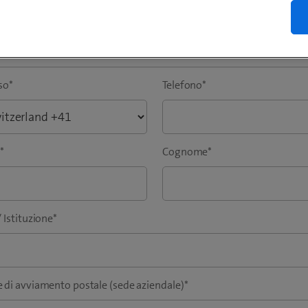
zzo e-mail aziendale
*
so
*
Telefono
*
*
Cognome
*
/ Istituzione
*
 di avviamento postale (sede aziendale)
*