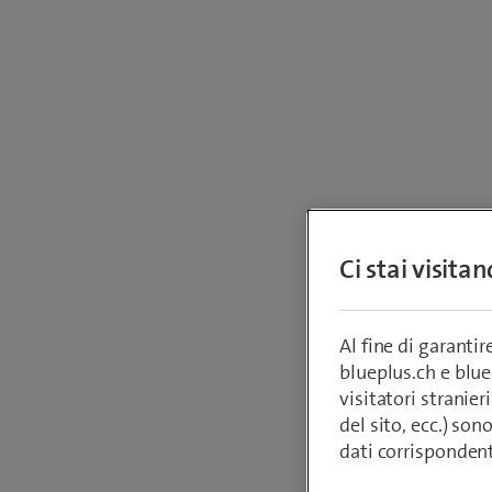
Appli
Ci stai visita
Al fine di garanti
Doma
blueplus.ch e blu
visitatori stranieri
del sito, ecc.) son
dati corrisponden
Non è 
sua az