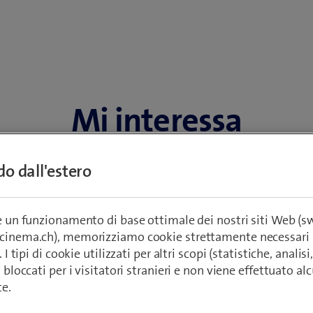
Mi interessa
cation and Endpoint Se
ndo dall'estero
re un funzionamento di base ottimale dei nostri siti Web (
nda
*
ecinema.ch), memorizziamo cookie strettamente necessari 
. I tipi di cookie utilizzati per altri scopi (statistiche, anali
o bloccati per i visitatori stranieri e non viene effettuato a
te.
sicuro della portata del prodotto? Si chiede quanto costi l'offerta p
ienda? Ci dica cosa ha in mente.