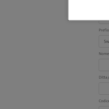
Indiri
Prefis
Nome
Ditta 
Codice