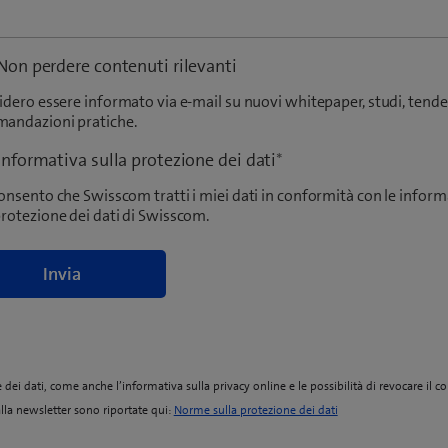
Non perdere contenuti rilevanti
sidero essere informato via e-mail su nuovi whitepaper, studi, tend
mandazioni pratiche.
Informativa sulla protezione dei dati
*
consento che Swisscom tratti i miei dati in conformità con le inform
protezione dei dati di Swisscom.
dei dati, come anche l’informativa sulla privacy online e le possibilità di revocare il 
(
lla newsletter sono riportate qui:
Norme sulla protezione dei dati
o