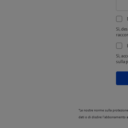
Sì, de
racco
Sì, ac
sulla 
*Le nostre norme sulla protezione 
dati o di disdire l’abbonamento a