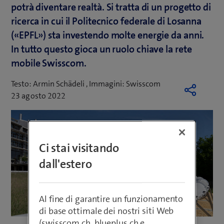
potrà diventare realtà. Si tratta di un progetto di
ricerca in cui il Politecnico federale di Losanna
(«EPFL») sta investendo molte energie da anni.
In tutto questo gioca un ruolo chiave la rete
mobile Swisscom.
Testo: Armin Schädeli , Immagini: Swisscom
23 agosto 2022
Ci stai visitando
dall'estero
Al fine di garantire un funzionamento
di base ottimale dei nostri siti Web
(swisscom.ch, blueplus.ch e