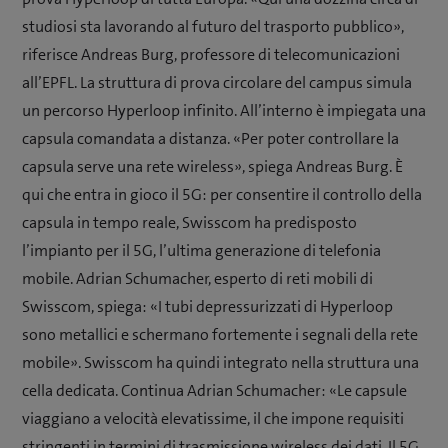
studiosi sta lavorando al futuro del trasporto pubblico»,
riferisce Andreas Burg, professore di telecomunicazioni
all’EPFL. La struttura di prova circolare del campus simula
un percorso Hyperloop infinito. All’interno è impiegata una
capsula comandata a distanza. «Per poter controllare la
capsula serve una rete wireless», spiega Andreas Burg. È
qui che entra in gioco il 5G: per consentire il controllo della
capsula in tempo reale, Swisscom ha predisposto
l’impianto per il 5G, l’ultima generazione di telefonia
mobile. Adrian Schumacher, esperto di reti mobili di
Swisscom, spiega: «I tubi depressurizzati di Hyperloop
sono metallici e schermano fortemente i segnali della rete
mobile». Swisscom ha quindi integrato nella struttura una
cella dedicata. Continua Adrian Schumacher: «Le capsule
viaggiano a velocità elevatissime, il che impone requisiti
stringenti in termini di trasmissione wireless dei dati. Il 5G,