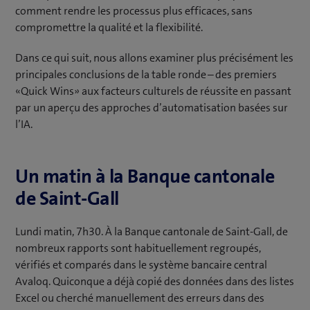
u
comment rendre les processus plus efficaces, sans
v
compromettre la qualité et la flexibilité.
r
Dans ce qui suit, nous allons examiner plus précisément les
e
principales conclusions de la table ronde – des premiers
u
«Quick Wins» aux facteurs culturels de réussite en passant
n
par un aperçu des approches d’automatisation basées sur
e
l’IA.
n
o
u
Un matin à la Banque cantonale
v
e
de Saint-Gall
l
l
Lundi matin, 7h30. À la Banque cantonale de Saint-Gall, de
e
nombreux rapports sont habituellement regroupés,
f
vérifiés et comparés dans le système bancaire central
e
Avaloq. Quiconque a déjà copié des données dans des listes
n
Excel ou cherché manuellement des erreurs dans des
ê