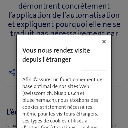
démontrent concrètement
l’application de l’automatisation
et expliquent pourquoi elle ne se
traduit pas nécessairement par
une réduction des effectifs.
Vous nous rendez visite
Mars 2025, Texte Tanja Dujic
4 Min.
depuis l'étranger
Afin d'assurer un fonctionnement de
base optimal de nos sites Web
(swisscom.ch, blueplus.ch et
bluecinema.ch), nous stockons des
cookies strictement nécessaires,
L’économie est sous tension
même pour les visiteurs étrangers.
Les types de cookies utilisés à
La hausse des taux d'intérêt, l’incertitude des marchés et
d'autres fins (statistiques, analyses,