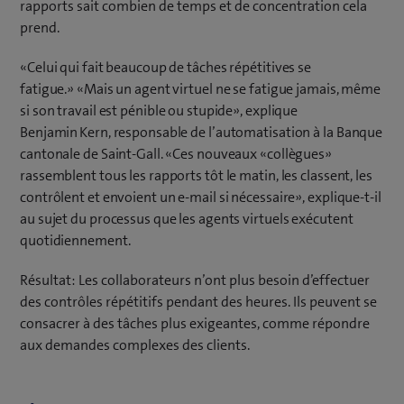
rapports sait combien de temps et de concentration cela
t
prend.
r
e
«Celui qui fait beaucoup de tâches répétitives se
)
fatigue.» «Mais un agent virtuel ne se fatigue jamais, même
si son travail est pénible ou stupide», explique
Benjamin Kern, responsable de l’automatisation à la Banque
cantonale de Saint-Gall. «Ces nouveaux «collègues»
rassemblent tous les rapports tôt le matin, les classent, les
contrôlent et envoient un e-mail si nécessaire», explique-t-il
au sujet du processus que les agents virtuels exécutent
quotidiennement.
Résultat: Les collaborateurs n’ont plus besoin d’effectuer
des contrôles répétitifs pendant des heures. Ils peuvent se
consacrer à des tâches plus exigeantes, comme répondre
aux demandes complexes des clients.