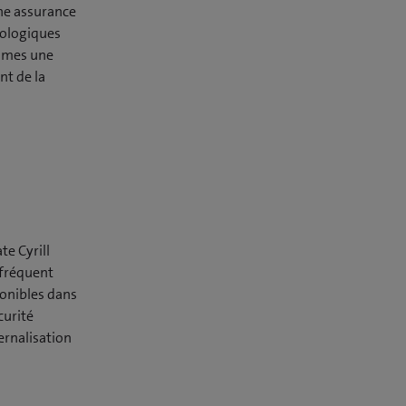
une assurance
nologiques
times une
nt de la
te Cyrill
 fréquent
onibles dans
curité
ernalisation