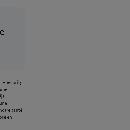
le
 le Security
 une
éjà
 une
notre santé
ore en