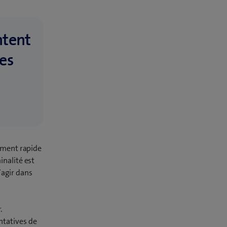
ntent
es
pement rapide
inalité est
’agir dans
.
ntatives de