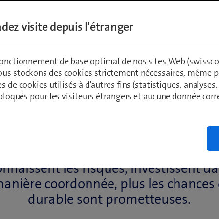
dez visite depuis l'étranger
 fonctionnement de base optimal de nos sites Web (swissco
ous stockons des cookies strictement nécessaires, même po
es de cookies utilisés à d'autres fins (statistiques, analyses
t bloqués pour les visiteurs étrangers et aucune donnée cor
minelle issue du réseau augmente. Céd
 n’est pas une option. Bien au contrai
nnaissent les risques, investissent da
manière coordonnée, plus les chances 
durable sont prometteuses.