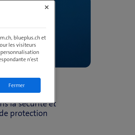
m.ch, blueplus.ch et
ur les visiteurs
, personnalisation
respondante n'est
er à de telles
Fermer
re : plus les
ns la sécurité et
de protection