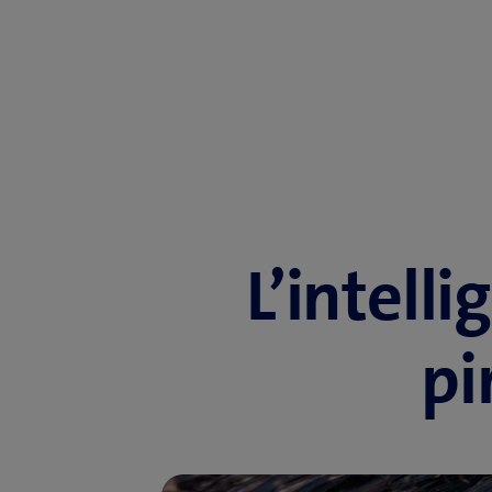
L’intell
pi