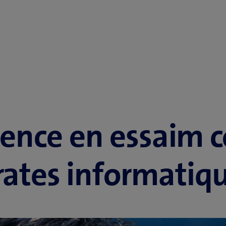
igence en essaim c
rates informatiq