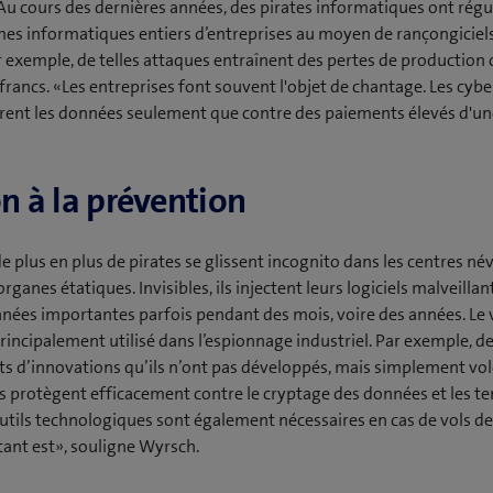
 Au cours des dernières années, des pirates informatiques ont rég
mes informatiques entiers d’entreprises au moyen de rançongiciels
ar exemple, de telles attaques entraînent des pertes de production 
francs. «Les entreprises font souvent l'objet de chantage. Les cyb
ibèrent les données seulement que contre des paiements élevés d'u
on à la prévention
de plus en plus de pirates se glissent incognito dans les centres né
rganes étatiques. Invisibles, ils injectent leurs logiciels malveillan
nées importantes parfois pendant des mois, voire des années. Le 
principalement utilisé dans l’espionnage industriel. Par exemple, de
s d’innovations qu’ils n’ont pas développés, mais simplement vol
 protègent efficacement contre le cryptage des données et les te
outils technologiques sont également nécessaires en cas de vols d
 tant est», souligne Wyrsch.