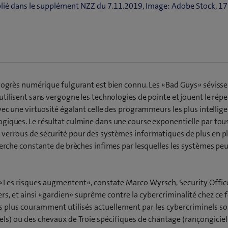
ublié dans le supplément NZZ du 7.11.2019, Image: Adobe Stock, 1
progrès numérique fulgurant est bien connu. Les «Bad Guys» séviss
utilisent sans vergogne les technologies de pointe et jouent le répe
vec une virtuosité égalant celle des programmeurs les plus intellig
giques. Le résultat culmine dans une course exponentielle par tou
 verrous de sécurité pour des systèmes informatiques de plus en p
cherche constante de brèches infimes par lesquelles les systèmes pe
er: «Les risques augmentent», constate Marco Wyrsch, Security Offic
, et ainsi «gardien» suprême contre la cybercriminalité chez ce 
s plus couramment utilisés actuellement par les cybercriminels so
iels) ou des chevaux de Troie spécifiques de chantage (rançongiciel