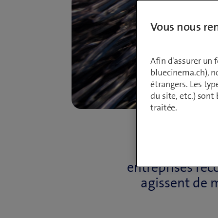
Vous nous ren
Afin d'assurer un
bluecinema.ch), n
étrangers. Les typ
du site, etc.) son
traitée.
La menace cri
machinations
entreprises reco
agissent de 