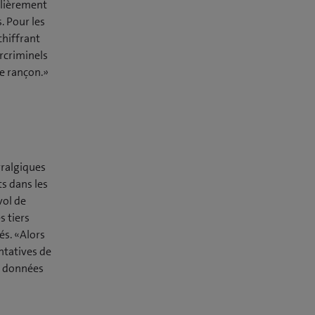
ulièrement
. Pour les
chiffrant
ercriminels
ne rançon.»
vralgiques
ts dans les
vol de
s tiers
és. «Alors
ntatives de
e données