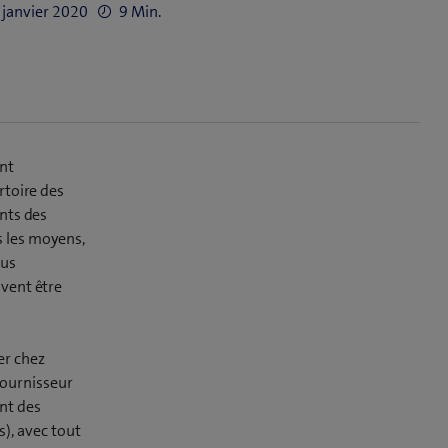
7 janvier 2020
9 Min.
ent
rtoire des
ents des
s les moyens,
lus
uvent être
er chez
fournisseur
nt des
s), avec tout