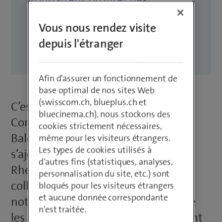
avantages de la numérisation –
Vous nous rendez visite
soutenus par la solution globale
depuis l'étranger
Smart ICT de Swisscom.
Afin d'assurer un fonctionnement de
base optimal de nos sites Web
(swisscom.ch, blueplus.ch et
C’est à quelques pas de la Place des
bluecinema.ch), nous stockons des
Cordeliers que se trouve le cabinet
cookies strictement nécessaires,
Balex AG de Bâle-Ville, auquel
même pour les visiteurs étrangers.
Les types de cookies utilisés à
s’ajoutent les sites de Binningen et
d'autres fins (statistiques, analyses,
Rheinfelden. Au total, 25
personnalisation du site, etc.) sont
collaborateurs – dont 15 avocats et
bloqués pour les visiteurs étrangers
et aucune donnée correspondante
notaires – s’engagent pour défendre
n'est traitée.
les droits des clients, dont les cas sont