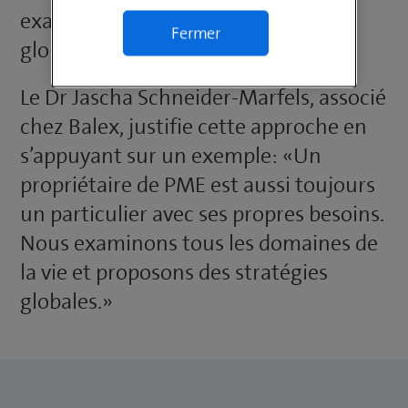
examinés dans une perspective
Fermer
globale.
Le Dr Jascha Schneider-Marfels, associé
chez Balex, justifie cette approche en
s’appuyant sur un exemple: «Un
propriétaire de PME est aussi toujours
un particulier avec ses propres besoins.
Nous examinons tous les domaines de
la vie et proposons des stratégies
globales.»