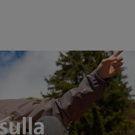
n modo
sconto