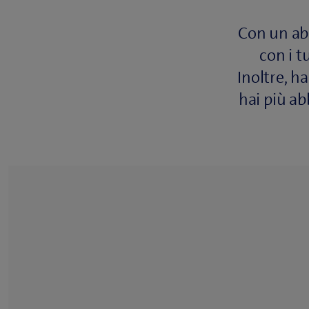
Con un ab
con i t
Inoltre, h
hai più a