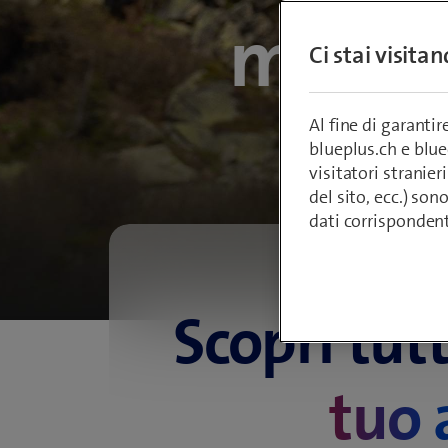
«
Ci stai visita
Al fine di garanti
blueplus.ch e blu
visitatori stranieri
del sito, ecc.) son
dati corrisponden
Scopri tut
tuo