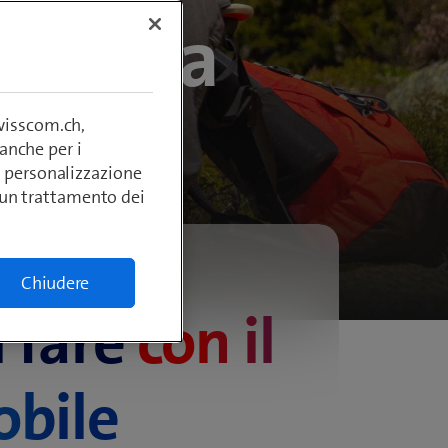
!»
swisscom.ch,
anche per i
si, personalizzazione
lcun trattamento dei
Chiudere
i fare
con il
bile