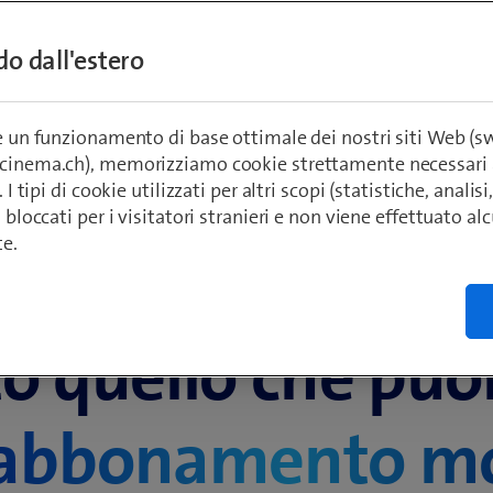
We are Family
ndo dall'estero
re un funzionamento di base ottimale dei nostri siti Web (
ecinema.ch), memorizziamo cookie strettamente necessari 
. I tipi di cookie utilizzati per altri scopi (statistiche, anali
o bloccati per i visitatori stranieri e non viene effettuato a
te.
Sicuro. Flessibile. Illimitato.
to quello che puo
 abbonamento mo