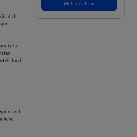
sächlich
sind
landkarte –
Daten
rteil durch
eginnt mit
hnliche