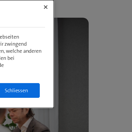
ebseiten
wir zwingend
en, welche anderen
den bei
de
Schliessen