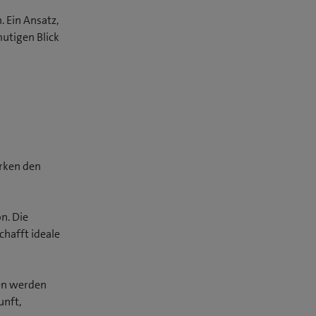
 Ein Ansatz,
utigen Blick
rken den
n. Die
chafft ideale
gen werden
unft,