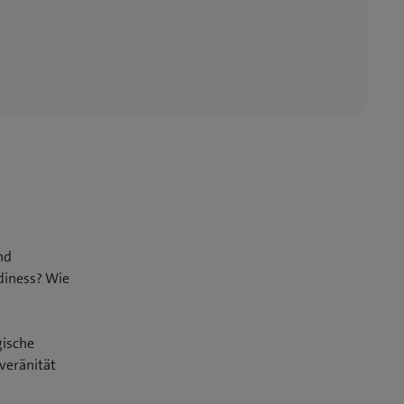
nd
adiness? Wie
gische
veränität