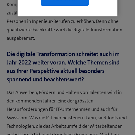
Kompetenzen im Schweizer Bildungssystem sowie
zusätzliche Anstrengungen, um die Zahl ausgebildeter
Personen in Ingenieur-Berufen zu erhöhen. Denn ohne
qualifizierte Fachkräfte wird die digitale Transformation
ausgebremst.
Die digitale Transformation schreitet auch im
Jahr 2022 weiter voran. Welche Themen sind
aus Ihrer Perspektive aktuell besonders
spannend und beachtenswert?
Das Anwerben, Fördern und Halten von Talenten wird in
den kommenden Jahren eine der grössten
Herausforderungen für IT-Unternehmen und auch für
Swisscom. Was die ICT hier beisteuern kann, sind Tools und
Technologien, die das Arbeitsumfeld der Mitarbeitenden
verbessern. Stichwort: Employee Experience. Wichtige