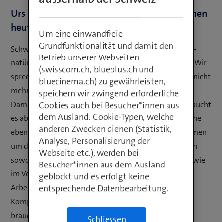
Urs Lehner, wo stehen Schweizer Unternehmen
heute bei der digitalen Transformation?
Um eine einwandfreie
Grundfunktionalität und damit den
Schweizer Unternehmen sind so digital wie nie zuvor –
Betrieb unserer Webseiten
natürlich stark getrieben durch die Corona-Pandemie. Wir
(swisscom.ch, blueplus.ch und
sprechen mit unseren Kunden heute über das «How», nicht
bluecinema.ch) zu gewährleisten,
mehr über das «Why» von Digitalisierungsvorhaben.
speichern wir zwingend erforderliche
Damit die Digitalisierung zügig fortschreiten kann, braucht
Cookies auch bei Besucher*innen aus
dem Ausland. Cookie-Typen, welche
es aber nicht allein ICT-Lösungen. Der Mensch spielt eine
anderen Zwecken dienen (Statistik,
ebenso zentrale Rolle. Deshalb müssen sich Unternehmen
Analyse, Personalisierung der
um den «Skill Gap» kümmern. Wissenslücken bestehen
Webseite etc.), werden bei
sowohl in der kompetenten Nutzung digitaler Geräte wie
Besucher*innen aus dem Ausland
im Verständnis heutiger Nutzergewohnheiten.
geblockt und es erfolgt keine
Arbeitgeber müssen den Aufbau entsprechender
entsprechende Datenbearbeitung.
Kompetenzen gezielt unterstützen. Darüber hinaus
braucht es zwingend eine Förderung der MINT-
Schliessen