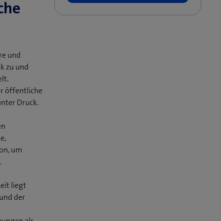
sche
re und
rk zu und
lt.
r öffentliche
unter Druck.
en
e,
ion, um
.
it liegt
rund der
bungen als