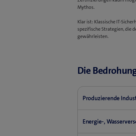
Mythos.
Klar ist: Klassische IT-Sich
spezifische Strategien, die 
gewährleisten.
Die Bedrohung
Produzierende Indust
In der industriellen Pr
Energie-, Wasserver
Produktionsstopps, Aus