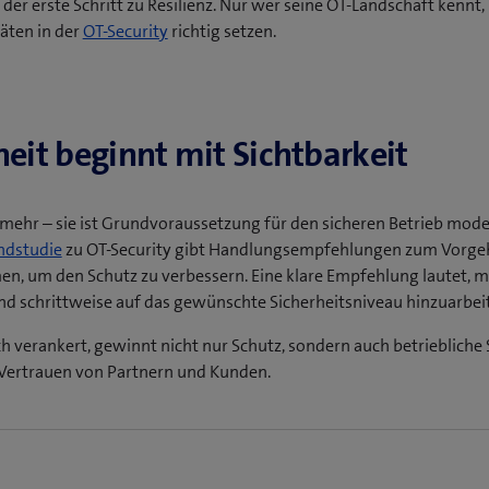
 der erste Schritt zu Resilienz. Nur wer seine OT-Landschaft kennt,
Geräte und Zugangswege.
:
Frühzeitige Erkennung von OT-Anomalien, bevor es zu
äten in der
OT-Security
richtig setzen.
brüchen kommt.
parenz:
Klare Sicht auf alle kritischen OT-Assets und Datennetz-
sfälle mit direkten Auswirkungen auf die Patientenversorgung.
e (Leitstellen, Signale, Depots, Fahrzeuge).
liance:
Nachweisbare Resilienz und Compliance-Fitness gegenübe
erordnung (StromVV), NIS2 und den IKT-Minimalstandards.
y:
Frühe Erkennung von OT- und Datennetz-Anomalien, bevor es z
curity:
hen kommt.
ansparente Sicht auf alle Assets, Kommunikationswege und Zugrif
heit beginnt mit Sichtbarkeit
ät:
Frühzeitiges Erkennen von OT-Anomalien verhindert Ausfälle i
ten hinweg.
ürzere Störungs- und Reaktionszeiten, bessere Pünktlichkeits-KPI
betrieb.
ung von NIS-2/IKT-Vorgaben.
n mehr – sie ist Grundvoraussetzung für den sicheren Betrieb mod
ansparenz:
Klare Risikolage mit priorisierten, regulatorisch konfo
ndstudie
zu OT-Security gibt Handlungsempfehlungen zum Vorge
e sichere Klinik-OT.
n, um den Schutz zu verbessern. Eine klare Empfehlung lautet, m
schutz:
Sicherung der Datenintegrität und stabile Verfügbarkeit
nd schrittweise auf das gewünschte Sicherheitsniveau hinzuarbei
scher Geräte.
h verankert, gewinnt nicht nur Schutz, sondern auch betriebliche S
d Vertrauen von Partnern und Kunden.