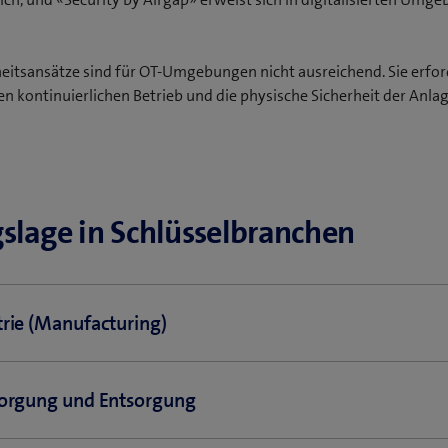
erheitsansätze sind für OT-Umgebungen nicht ausreichend. Sie erfo
den kontinuierlichen Betrieb und die physische Sicherheit der Anla
slage in Schlüsselbranchen
rie (Manufacturing)
oduktion führen Cyberangriffe häufig zu unmittelbaren Stillständen
sorgung und Entsorgung
schuss und Lieferverzögerungen verursachen schnell hohe Koste