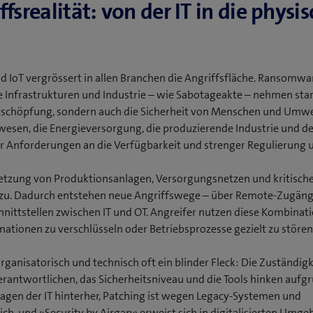
fsrealität: von der IT in die physi
nd IoT vergrössert in allen Branchen die Angriffsfläche. Ransomwa
he Infrastrukturen und Industrie – wie Sabotageakte – nehmen sta
tschöpfung, sondern auch die Sicherheit von Menschen und Umwe
sen, die Energieversorgung, die produzierende Industrie und de
 Anforderungen an die Verfügbarkeit und strenger Regulierung 
netzung von Produktionsanlagen, Versorgungsnetzen und kritisch
zu. Dadurch entstehen neue Angriffswege – über Remote-Zugäng
ittstellen zwischen IT und OT. Angreifer nutzen diese Kombinat
mationen zu verschlüsseln oder Betriebsprozesse gezielt zu stören
organisatorisch und technisch oft ein blinder Fleck: Die Zuständigke
Verantwortlichen, das Sicherheitsniveau und die Tools hinken aufg
agen der IT hinterher, Patching ist wegen Legacy-Systemen und
ch, und «Security by Airgap» erweist sich in digitalisierten Umge