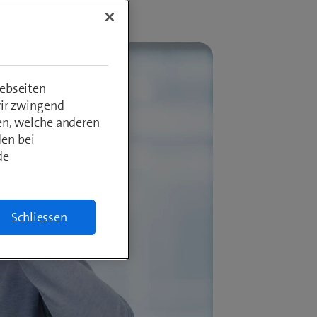
ebseiten
wir zwingend
en, welche anderen
den bei
de
Schliessen