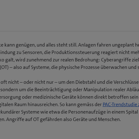
ke kann genügen, und alles steht still. Anlagen fahren ungeplant h
erbindung zu Sensoren, die Produktionssteuerung reagiert nicht me
siko galt, wird zunehmend zur realen Bedrohung: Cyberangriffe zi
(OT) – also auf Systeme, die physische Prozesse überwachen und 
 oft nicht – oder nicht nur – um den Diebstahl und die Verschlüss
sondern um die Beeinträchtigung oder Manipulation realer Abläu
ersorgung oder medizinische Geräte können direkt betroffen sein
igitalen Raum hinausreichen. So kann gemäss der
PAC-Trendstudie 
sekundärer Systeme wie etwa die Personenaufzüge in einem Spital 
ren. Angriffe auf OT gefährden also Geräte und Menschen.