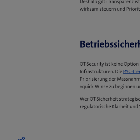
Deshalb gilt: Transparenz ist
Gesamtsicht über 
Business Continuity
wirksam steuern und Priorit
Versorgungsunter
OT- und Netz-Trans
Hohe Kritikalität:
Au
Kommunikationspfad
Resilienz und Comp
Stromversorgungsv
Business Continuit
Nutzen von OT-Se
Betriebsunterbrüc
OT-Transparenz:
Tr
Betriebssicher
Klinische Kontinuit
über Zuständigkei
Betriebsresilienz:
K
Sälen und im Klinik
auditfähige Erfüll
OT-Security ist keine Optio
Compliance und Tr
Infrastrukturen. Die
PAC-Tre
Massnahmen für ein
Priorisierung der Massnahme
Daten- und Geräte
«quick Wins» zu beginnen u
kritischer medizini
Wer OT-Sicherheit strategisc
regulatorische Klarheit un