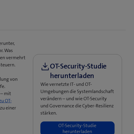
erunter,
hr. Was
elen vermehrt
steuern.
elung von
Wie vernetzte IT- und OT-
fe.
Umgebungen die Systemlandschaft
 – mit
verändern – und wie OT-Security
zu OT-
und Governance die Cyber-Resilienz
zu einer
stärken.