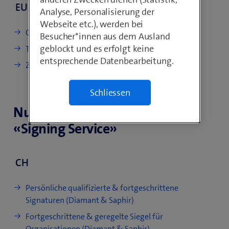
EU
e
Analyse, Personalisierung der
s
n
Webseite etc.), werden bei
t
CP/CPS Diamant & Saphir EU
s
Besucher*innen aus dem Ausland
e
t
geblockt und es erfolgt keine
r
TP Timestamping (de)
e
entsprechende Datenbearbeitung.
)
Zertifikatsprofile EU
r
)
Schliessen
Nutzungsbestimmungen
«Signing Service»
CH
Persönliche qualifizierte & fortgeschrittene
Signaturen (Diamant & Saphir)
Fortgeschrittene & geregelte Siegel für
Organisationen (Diamant & Saphir)