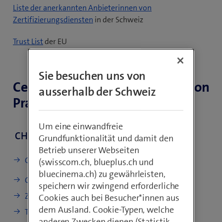
Liste der anerkannten Anbieterinnen von
(
Zertifizierungsdiensten
in der Schweiz
ö
(
Trust List
der EU
f
ö
f
f
n
Sie besuchen uns von
f
e
Certificate Policy und Certification
n
ausserhalb der Schweiz
t
Practice Statements (CP/CPS)
e
e
t
i
e
Um eine einwandfreie
n
CH
i
Grundfunktionalität und damit den
n
n
Betrieb unserer Webseiten
e
n
CP/CPS Diamant & Saphir
(swisscom.ch, blueplus.ch und
u
e
bluecinema.ch) zu gewährleisten,
e
CP/CPS Rubin
u
speichern wir zwingend erforderliche
s
e
Zertifikatsprofile CH
Cookies auch bei Besucher*innen aus
F
s
dem Ausland. Cookie-Typen, welche
e
TP Timestamping (de)
F
anderen Zwecken dienen (Statistik,
n