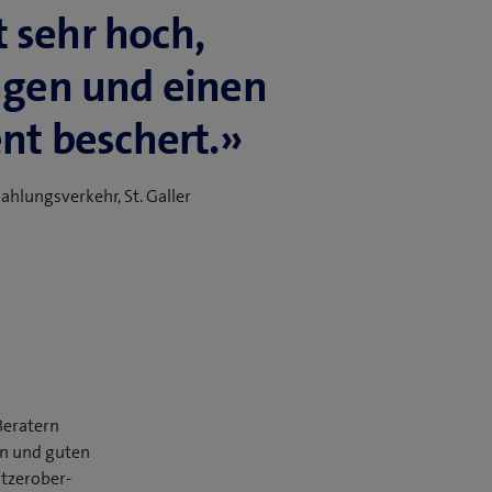
t sehr hoch,
­gen­­­­ und einen
nt beschert.»
hlungsverkehr, St. Galler
Beratern
en und guten
tzer­ober­