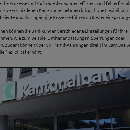
 die Prozesse und Aufträge der Kunden effizient und fehlerfrei a
n zu verschiedenen Karten­unternehmen bringt hohe Flexibilität u
ffiziente und durchgängige Prozesse führen zu Kosteneinsparunge
onen können die Bankkunden verschiedene Einstellungen für ihre
ehmen, wie zum Beispiel Limitenanpassungen, Sperrungen oder
n. Zudem können über 80 Fremd­währungen direkt im CardOne Sel
e Flexibilität erhöht.