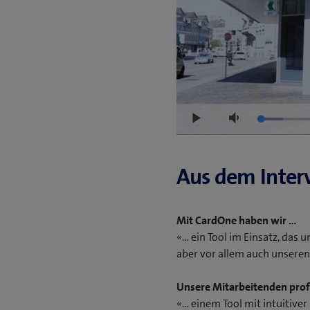
Loaded
:
Play
Mute
7.74%
Aus dem Inter
Mit CardOne haben wir …
«… ein Tool im Einsatz, das 
aber vor allem auch unseren
Unsere Mitarbeitenden profi
«… einem Tool mit intuitiver 