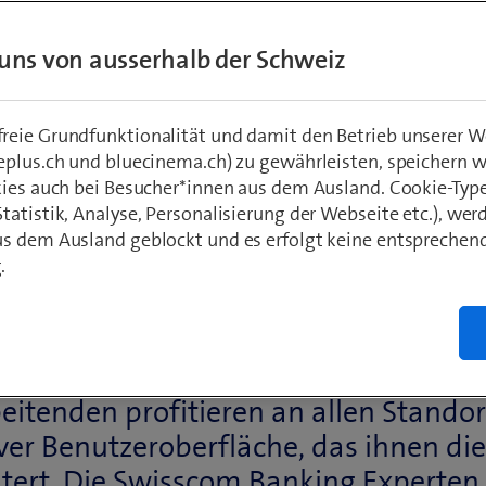
uns von ausserhalb der Schweiz
eie Grundfunktionalität und damit den Betrieb unserer W
eplus.ch und bluecinema.ch) zu gewährleisten, speichern 
kies auch bei Besucher*innen aus dem Ausland. Cookie-Typ
atistik, Analyse, Personalisierung der Webseite etc.), wer
s dem Ausland geblockt und es erfolgt keine entsprechen
.
eitenden profitieren an allen Stando
iver Benutzeroberfläche, das ihnen die
htert. Die Swisscom Banking Experten