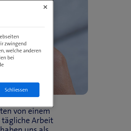
ebseiten
wir zwingend
en, welche anderen
den bei
de
Schliessen
rten von einem
 tägliche Arbeit
 haben uns als