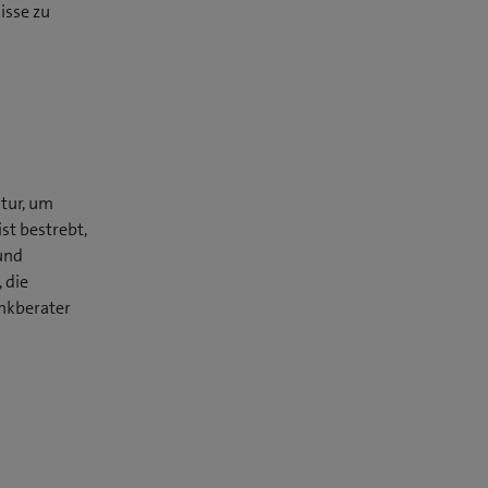
isse zu
ktur, um
st bestrebt,
und
 die
ankberater