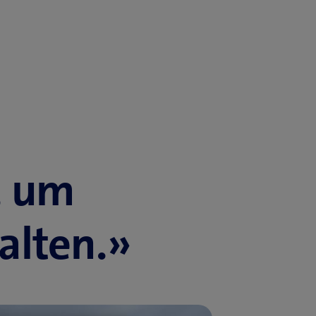
, um
alten.»