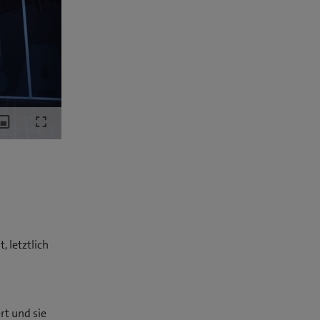
Picture-
Fullscreen
in-
Picture
, letztlich
rt und sie