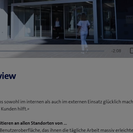
Remaining
-
2:08
Time
view
uns sowohl im internen als auch im externen Einsatz glücklich macht
 Kunden hilft.»
tieren an allen Standorten von …
Benutzer­oberfläche, das ihnen die tägliche Arbeit massiv erleichte