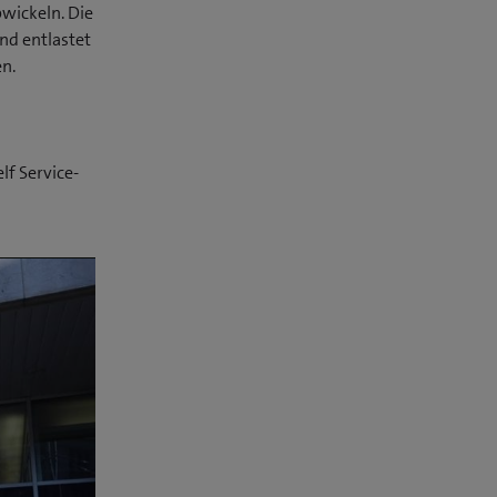
bwickeln. Die
nd entlastet
n.
f Service-