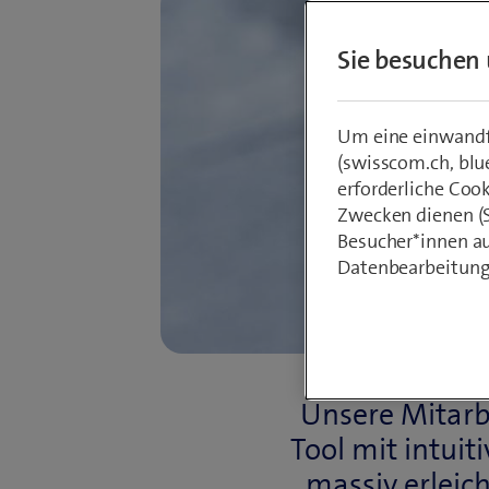
Sie besuchen 
Um eine einwandfr
(swisscom.ch, blu
erforderliche Coo
Zwecken dienen (St
Besucher*innen au
Datenbearbeitung
Unsere Mitarb
Tool mit intuit
massiv erleic