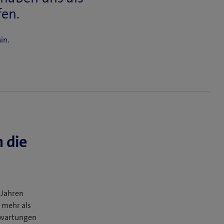
fen.
in.
n die
 Jahren
 mehr als
Erwartungen