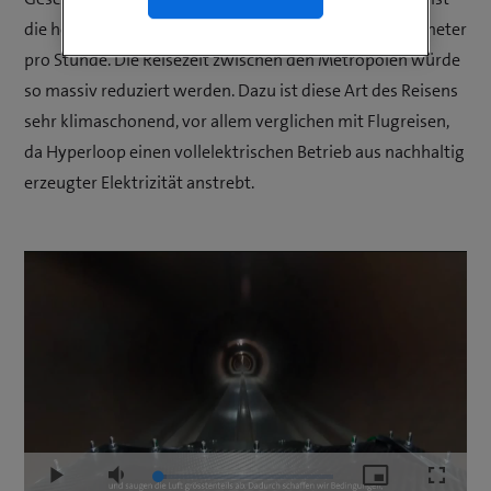
die hohe Reisegeschwindigkeit von mehr als 600 Kilometer
pro Stunde. Die Reisezeit zwischen den Metropolen würde
so massiv reduziert werden. Dazu ist diese Art des Reisens
sehr klimaschonend, vor allem verglichen mit Flugreisen,
da Hyperloop einen vollelektrischen Betrieb aus nachhaltig
erzeugter Elektrizität anstrebt.
Loaded
:
Play
Mute
Picture-
Fullscr