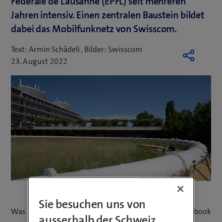
Fédérale de Lausanne (EPFL) seit mehreren
Jahren intensiv. Einen zentralen Baustein bildet
dabei das Mobilfunknetz von Swisscom.
Text: Armin Schädeli , Bilder: Swisscom
23. August 2022
Sie besuchen uns von
Was haben eine Städtereise nach Stockholm, das Notebook
ausserhalb der Schweiz