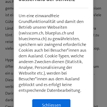
aus Asien oder der Kaffee aus Ecuador zum Frühstück
gemeinsam? Alles hängt mit einer Reise zusammen. Reisen
ist ein Luxus, auf den viele von uns ungern verzichten. Viele
Um eine einwandfreie
Grundfunktionalität und damit den
Güter, die wir täglich nutzen, stammen aus anderen
Betrieb unserer Webseiten
Ländern und haben lange Transportwege hinter sich. Da
(swisscom.ch, blueplus.ch und
tönt die Vision, möglichst klimaschonend und effizient zu
bluecinema.ch) zu gewährleisten,
reisen oder Fracht zu transportieren, äusserst
speichern wir zwingend erforderliche
vielversprechend. Genau das ist die Idee hinter Hyperloop.
Cookies auch bei Besucher*innen aus
dem Ausland. Cookie-Typen, welche
Hyperloop wurde als mögliches Zukunftsmodell des
anderen Zwecken dienen (Statistik,
öffentlichen Verkehrs erfunden. Dabei handelt es sich um
Analyse, Personalisierung der
Webseite etc.), werden bei
ein ultraschnelles bodengebundenes Transportsystem.
Besucher*innen aus dem Ausland
Dieses besteht aus Röhren, die Reiseziele miteinander
geblockt und es erfolgt keine
verbinden. In diesen Röhren wird Unterdruck erzeugt.
entsprechende Datenbearbeitung.
Darin verkehren Fahrzeuge, sogenannte Pods, die sich
dank des geringen Luftwiderstands mit sehr hoher
Schliessen
Geschwindigkeit bewegen. Der Vorteil von Hyperloop ist