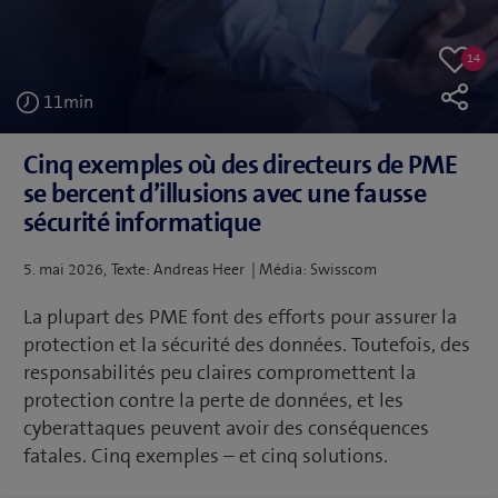
14
14
Like
likes
11
min
Cinq exemples où des directeurs de PME
se bercent d’illusions avec une fausse
sécurité informatique
Publié
5. mai 2026
Texte: Andreas Heer | Média: Swisscom
le
La plupart des PME font des efforts pour assurer la
protection et la sécurité des données. Toutefois, des
responsabilités peu claires compromettent la
protection contre la perte de données, et les
cyberattaques peuvent avoir des conséquences
fatales. Cinq exemples – et cinq solutions.