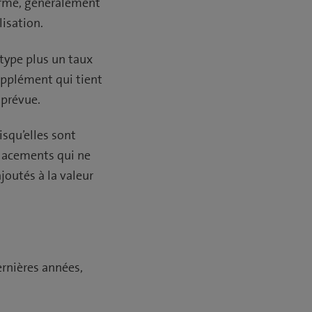
erme, généralement
lisation.
type plus un taux
supplément qui tient
 prévue.
isqu’elles sont
 placements qui ne
joutés à la valeur
ernières années,