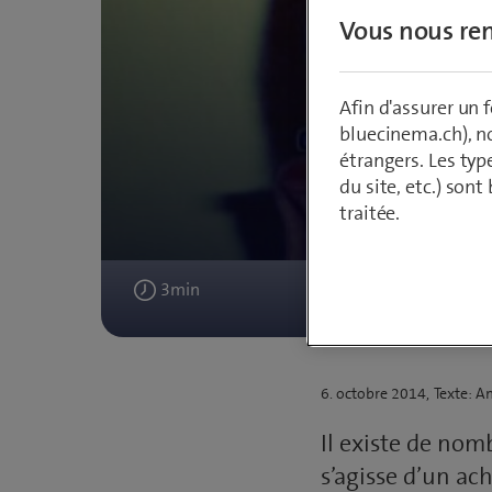
Vous nous ren
Afin d'assurer un
bluecinema.ch), n
Le 
étrangers. Les typ
du site, etc.) son
l’entre
traitée.
3
min
Publié
6. octobre 2014
Texte: A
le
Il existe de nom
s’agisse d’un ac