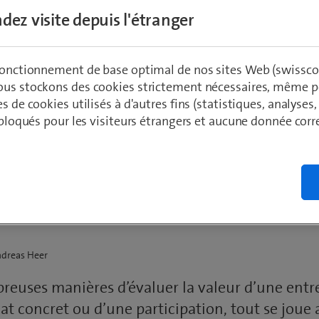
dez visite depuis l'étranger
 fonctionnement de base optimal de nos sites Web (swissco
ous stockons des cookies strictement nécessaires, même po
calculateur de la valeu
es de cookies utilisés à d'autres fins (statistiques, analyses
t bloqués pour les visiteurs étrangers et aucune donnée cor
prise: découvrez ici la v
votre entreprise
ndreas Heer
breuses manières d’évaluer la valeur d’une entre
hat concret ou d’une participation, tout se jou