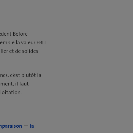
edent Before
xemple la valeur EBIT
ier et de solides
cs, c’est plutôt la
ment, il faut
loitation.
mparaison
—
la