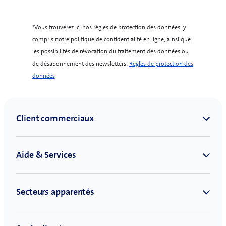
*Vous trouverez ici nos règles de protection des données, y
compris notre politique de confidentialité en ligne, ainsi que
les possibilités de révocation du traitement des données ou
de désabonnement des newsletters:
Règles de protection des
(
données
o
p
e
n
s
i
n
n
e
w
t
a