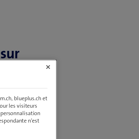
 sur
ons
m.ch, blueplus.ch et
ur les visiteurs
, personnalisation
respondante n'est
z
 qui