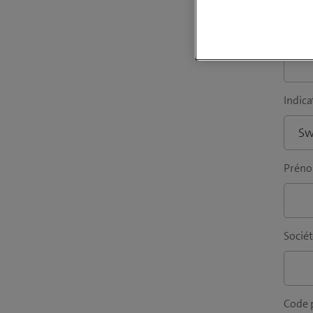
vous t
Adress
Indica
Prén
Sociét
Code p