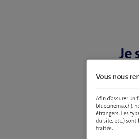
Je 
Sp
Vous nous ren
Afin d'assurer un
Dema
bluecinema.ch), n
étrangers. Les typ
du site, etc.) son
traitée.
Vous a
savoir