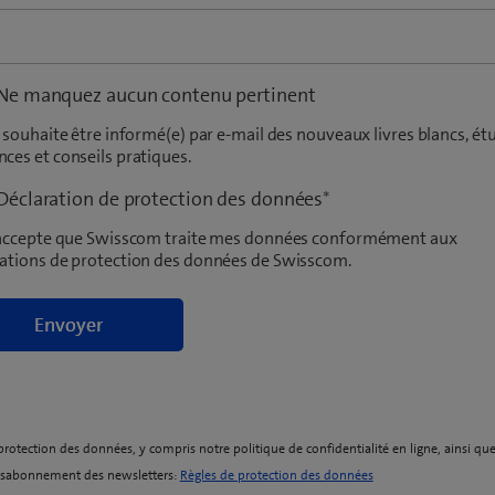
Ne manquez aucun contenu pertinent
e souhaite être informé(e) par e-mail des nouveaux livres blancs, ét
ces et conseils pratiques.
Déclaration de protection des données
*
j'accepte que Swisscom traite mes données conformément aux
rations de protection des données de Swisscom.
protection des données, y compris notre politique de confidentialité en ligne, ainsi que
(
ésabonnement des newsletters:
Règles de protection des données