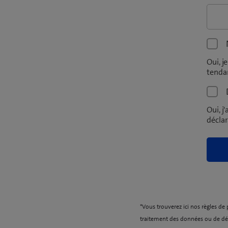
Oui, j
tendan
Oui, 
décla
*Vous trouverez ici nos règles de 
traitement des données ou de d