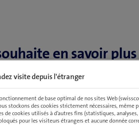
souhaite en savoir plus
ecial Workplace Soluti
dez visite depuis l'étranger
 fonctionnement de base optimal de nos sites Web (swissco
nde
*
ous stockons des cookies strictement nécessaires, même po
es de cookies utilisés à d'autres fins (statistiques, analyses
t bloqués pour les visiteurs étrangers et aucune donnée cor
vez des questions sur le périmètre de nos produits? Vous souhaite
 combien cette solution coûte pour votre entreprise? Dites-nous ce