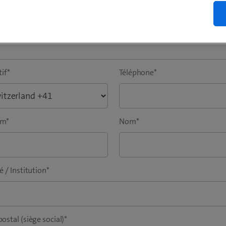
ient à cœur.
e e-mail professionnelle
*
tif
*
Téléphone
*
om
*
Nom
*
é / Institution
*
ostal (siège social)
*