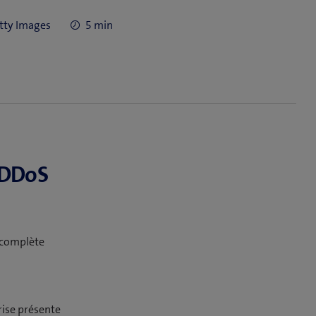
y Getty Images
5 min
e DDoS
e complète
rise présente