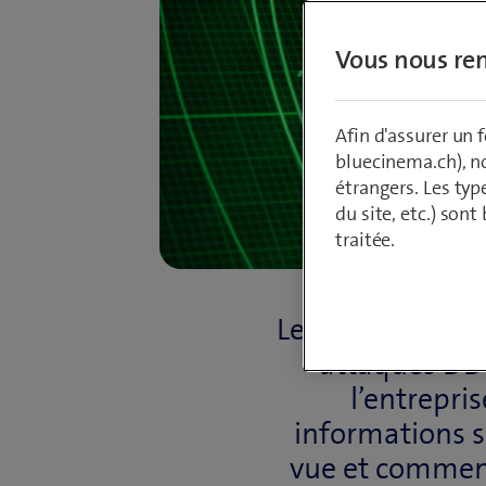
Vous nous ren
Afin d'assurer un
bluecinema.ch), n
étrangers. Les typ
du site, etc.) son
traitée.
Le DDoS Protect
attaques DDoS
l’entrepri
informations su
vue et comment 