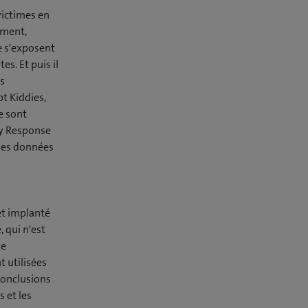
victimes en
ement,
e s'exposent
s. Et puis il
s
t Kiddies,
e sont
cy Response
 des données
et implanté
, qui n'est
de
t utilisées
conclusions
 et les