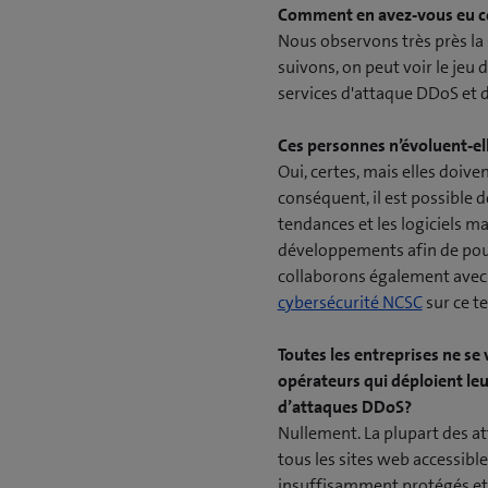
Comment en avez-vous eu c
Nous observons très près la 
suivons, on peut voir le jeu
services d'attaque DDoS et de
Ces personnes n’évoluent-elles
Oui, certes, mais elles doive
conséquent, il est possible d
tendances et les logiciels mal
développements afin de pouvo
collaborons également avec d
(
cybersécurité NCSC
sur ce te
o
u
Toutes les entreprises ne se
v
opérateurs qui déploient leu
r
d’attaques DDoS?
e
Nullement. La plupart des at
u
tous les sites web accessible
n
insuffisamment protégés et 