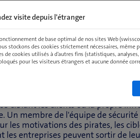
dez visite depuis l'étranger
 fonctionnement de base optimal de nos sites Web (swissco
ous stockons des cookies strictement nécessaires, même po
es de cookies utilisés à d'autres fins (statistiques, analyses
t bloqués pour les visiteurs étrangers et aucune donnée cor
ion Service de Swisscom déjoue quo
 ciblant les clients ou la propre inf
se. Un membre de l'équipe de sécurit
r les motivations des pirates, les cibl
les entreprises peuvent sortir de leu