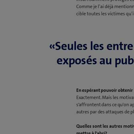
e
Comme je l’ai déjà mentionné,
n
cible toutes les victimes qu’i
o
u
v
«Seules les entre
e
l
exposés au publ
l
e
f
e
n
En espérant pouvoir obtenir 
ê
Exactement. Mais les motivat
t
s'affrontent dans ce qu'on ap
r
autres par des attaques de p
e
)
Quelles sont les autres moti
mettre à l'abri?