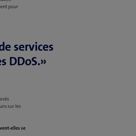
nnent pour
de services
ues DDoS.»
posés
uns sur les
vent-elles se