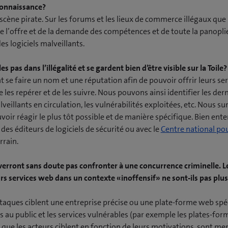
onnaissance?
scène pirate. Sur les forums et les lieux de commerce illégaux que
 de l’offre et de la demande des compétences et de toute la panopli
s logiciels malveillants.
 pas dans l’illégalité et se gardent bien d’être visible sur la Toile?
nt se faire un nom et une réputation afin de pouvoir offrir leurs ser
e les repérer et de les suivre. Nous pouvons ainsi identifier les der
veillants en circulation, les vulnérabilités exploitées, etc. Nous sur
ir réagir le plus tôt possible et de manière spécifique. Bien ent
es éditeurs de logiciels de sécurité ou avec le
Centre national pou
rrain.
 verront sans doute pas confronter à une concurrence criminelle. L
rs services web dans un contexte «inoffensif» ne sont-ils pas plus 
taques ciblent une entreprise précise ou une plate-forme web spéc
s au public et les services vulnérables (par exemple les plates-form
que les acteurs ciblent en fonction de leurs motivations, sont me