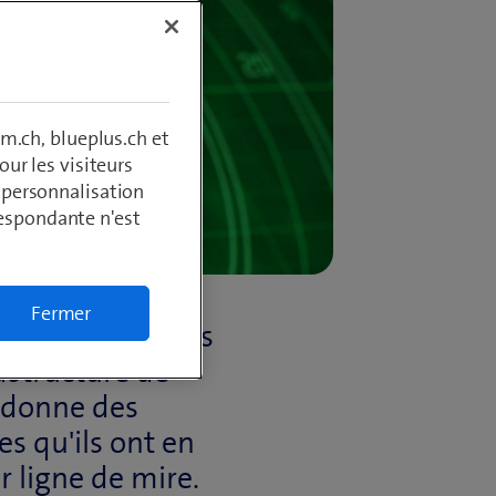
m.ch, blueplus.ch et
ur les visiteurs
, personnalisation
respondante n'est
Fermer
tidiennement des
rastructure de
é donne des
es qu'ils ont en
r ligne de mire.