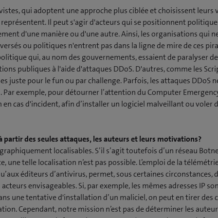
tivistes, qui adoptent une approche plus ciblée et choisissent leurs 
s représentent. Il peut s'agir d'acteurs qui se positionnent politiqu
ent d'une manière ou d'une autre. Ainsi, les organisations qui n
rsés ou politiques n'entrent pas dans la ligne de mire de ces pirate
 politique qui, au nom des gouvernements, essaient de paralyser de
tions publiques à l'aide d'attaques DDoS. D'autres, comme les Scrip
es juste pour le fun ou par challenge. Parfois, les attaques DDoS n
n. Par exemple, pour détourner l’attention du Computer Emergen
 en cas d'incident, afin d’installer un logiciel malveillant ou voler
 à partir des seules attaques, les auteurs et leurs motivations?
raphiquement localisables. S’il s’agit toutefois d’un réseau Botn
, une telle localisation n’est pas possible. L’emploi de la télémétrie
qu’aux éditeurs d’antivirus, permet, sous certaines circonstances, 
s acteurs envisageables. Si, par exemple, les mêmes adresses IP son
s une tentative d'installation d’un maliciel, on peut en tirer des 
vation. Cependant, notre mission n’est pas de déterminer les auteurs