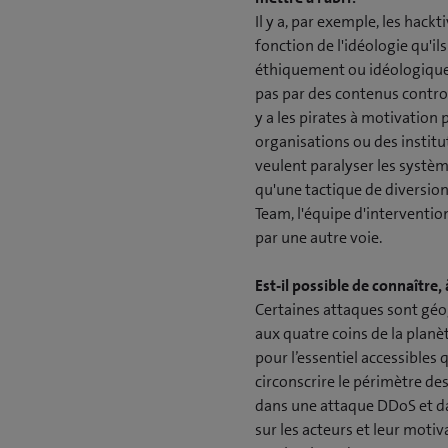
Il y a, par exemple, les hack
fonction de l'idéologie qu'il
éthiquement ou idéologiquem
pas par des contenus controve
y a les pirates à motivation
organisations ou des institu
veulent paralyser les systèm
qu'une tactique de diversio
Team, l'équipe d'intervention
par une autre voie.
Est-il possible de connaître,
Certaines attaques sont géog
aux quatre coins de la planète
pour l’essentiel accessibles 
circonscrire le périmètre de
dans une attaque DDoS et dan
sur les acteurs et leur moti