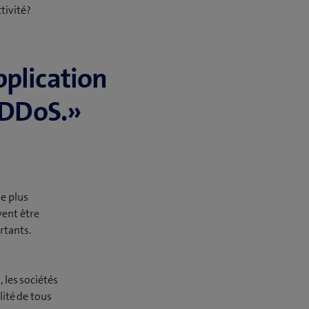
tivité?
pplication
 DDoS.»
le plus
vent être
rtants.
 les sociétés
lité de tous