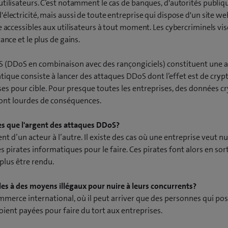
utilisateurs. C’est notamment le cas de banques, d'autorités publiq
électricité, mais aussi de toute entreprise qui dispose d'un site we
e accessibles aux utilisateurs à tout moment. Les cybercriminels vise
ance et le plus de gains.
S (DDoS en combinaison avec des rançongiciels) constituent une 
tique consiste à lancer des attaques DDoS dont l’effet est de crypt
es pour cible. Pour presque toutes les entreprises, des données cr
ont lourdes de conséquences.
es que l'argent des attaques DDoS?
 d’un acteur à l’autre. Il existe des cas où une entreprise veut nu
pirates informatiques pour le faire. Ces pirates font alors en sor
plus être rendu.
les à des moyens illégaux pour nuire à leurs concurrents?
mmerce international, où il peut arriver que des personnes qui po
ient payées pour faire du tort aux entreprises.