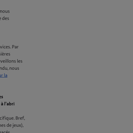
 nous
e des
vices. Par
nières
veillons les
endu, nous
r la
es
à l’abri
ifique. Bref,
es de jeux),
nacés.