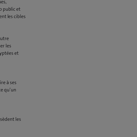
ues,
b public et
nt les cibles
autre
er les
yptées et
ire à ses
te qu’un
ssèdent les