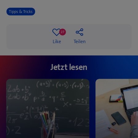
Tipps & Tricks
27
27
Like
Teilen
likes
Jetzt lesen