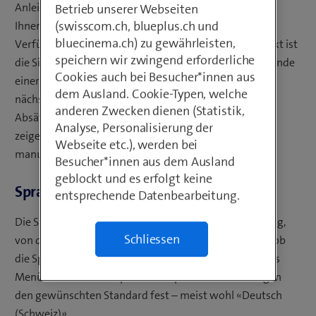
Anleitungen und vieles mehr in Word erstellen, stehen
Betrieb unserer Webseiten
(swisscom.ch, blueplus.ch und
Ihnen zahlreiche Formatierungsmöglichkeiten zur
bluecinema.ch) zu gewährleisten,
Verfügung. Ein wichtiger und oft unterschätzter Aspekt ist
speichern wir zwingend erforderliche
die Silbentrennung. Sie verhindert, dass «Löcher» am Ende
Cookies auch bei Besucher*innen aus
einer Zeile entstehen, die den Augen den Sprung zur
dem Ausland. Cookie-Typen, welche
nächsten Zeile erschweren. Das gilt insbesondere für
anderen Zwecken dienen (Statistik,
Absätze, die als Blocksatz formatiert sind. Diese Tipps
Analyse, Personalisierung der
zeigen Ihnen, wie Sie Wörter in Word automatisch und
Webseite etc.), werden bei
manuell korrekt trennen.
Besucher*innen aus dem Ausland
geblockt und es erfolgt keine
Sprache in Word einstellen
entsprechende Datenbearbeitung.
Die Silbentrennung hängt, wie die Rechtschreibprüfung,
Schliessen
von der gewählten Sprache ab. Prüfen Sie also zuerst, ob
die Sprache korrekt eingestellt ist. Dazu rufen Sie übers
Menüband «Datei > Optionen > Sprache» auf und legen
den gewünschten Standard fest – meist wohl «Deutsch
(Schweiz)».