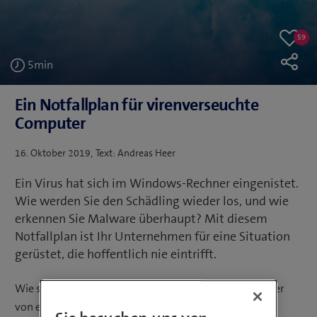
59
59
Like
likes
5
min
Ein Notfallplan für virenverseuchte
Computer
Veröffentlicht
16. Oktober 2019
Text: Andreas Heer
am
Ein Virus hat sich im Windows-Rechner eingenistet.
Wie werden Sie den Schädling wieder los, und wie
erkennen Sie Malware überhaupt? Mit diesem
Notfallplan ist Ihr Unternehmen für eine Situation
gerüstet, die hoffentlich nie eintrifft.
Wie stellen Sie überhaupt fest, ob ihr Windows-Rechner
von einem Virus befallen ist? Die Symptome können