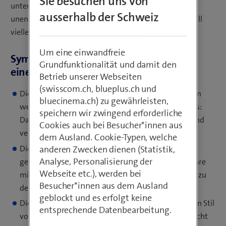
Sie besuchen uns von
unterschiedlich sein. Und da manche der Schädlinge
ausserhalb der Schweiz
unentdeckt bleiben möchten, bemerken Sie einen Befall
vielleicht gar nicht.
Um eine einwandfreie
Symptome eines möglichen Befalls mit
Grundfunktionalität und damit den
einem Computervirus
Betrieb unserer Webseiten
(swisscom.ch, blueplus.ch und
Die Software- oder Hardware-Firewall schlägt Alarm
bluecinema.ch) zu gewährleisten,
wegen eines ungewöhnlichen Verbindungsversuchs:
speichern wir zwingend erforderliche
Das deutet darauf hin, dass der Virus aktiv wurde und
Cookies auch bei Besucher*innen aus
versucht, eine Verbindung ins Internet herzustellen.
dem Ausland. Cookie-Typen, welche
Die Antiviren-Software meldet, dass sie einen Virus
anderen Zwecken dienen (Statistik,
Analyse, Personalisierung der
gefunden habe. In diesem Fall können Sie die Malware
Webseite etc.), werden bei
mit der Antiviren-Software entfernen. Folgen Sie dazu
Besucher*innen aus dem Ausland
den Anleitungen der Antiviren-Software.
geblockt und es erfolgt keine
Die Antiviren-Software erzeugt Fehlermeldungen im Stil
entsprechende Datenbearbeitung.
von «der Computer ist nicht geschützt», «Update nicht