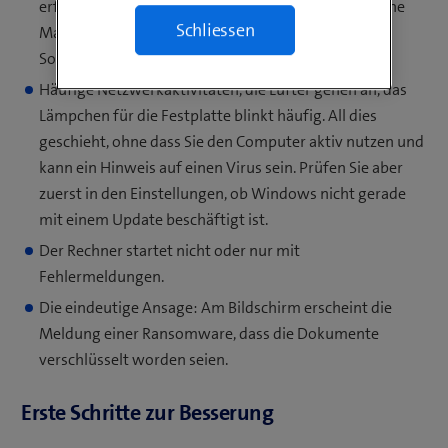
erfolgreich». Das kann ein Hinweis sein, dass sich eine
Schliessen
Malware im System eingenistet und die Antiviren-
Software blockiert hat.
Häufige Netzwerkaktivitäten, die Lüfter gehen an, das
Lämpchen für die Festplatte blinkt häufig. All dies
geschieht, ohne dass Sie den Computer aktiv nutzen und
kann ein Hinweis auf einen Virus sein. Prüfen Sie aber
zuerst in den Einstellungen, ob Windows nicht gerade
mit einem Update beschäftigt ist.
Der Rechner startet nicht oder nur mit
Fehlermeldungen.
Die eindeutige Ansage: Am Bildschirm erscheint die
Meldung einer Ransomware, dass die Dokumente
verschlüsselt worden seien.
Erste Schritte zur Besserung