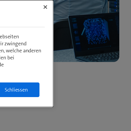
ebseiten
wir zwingend
en, welche anderen
den bei
de
Schliessen