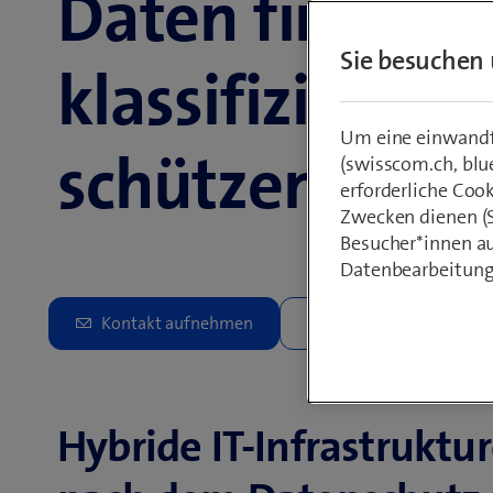
Daten finden,
Sie besuchen 
klassifizieren 
Um eine einwandfr
schützen
(swisscom.ch, blu
erforderliche Coo
Zwecken dienen (St
Besucher*innen au
Datenbearbeitung
Hybride IT-Infrastruktu