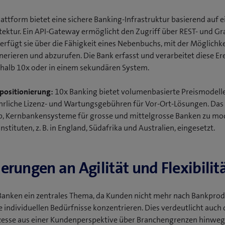
lattform bietet eine sichere Banking-Infrastruktur basierend auf e
tektur. Ein API-Gateway ermöglicht den Zugriff über REST- und G
erfügt sie über die Fähigkeit eines Nebenbuchs, mit der Möglichke
erieren und abzurufen. Die Bank erfasst und verarbeitet diese Ere
alb 10x oder in einem sekundären System.
positionierung:
10x Banking bietet volumenbasierte Preismodelle
ährliche Lizenz- und Wartungsgebühren für Vor-Ort-Lösungen. Das
b, Kernbankensysteme für grosse und mittelgrosse Banken zu mo
stituten, z. B. in England, Südafrika und Australien, eingesetzt.
rungen an Agilität und Flexibilit
 Banken ein zentrales Thema, da Kunden nicht mehr nach Bankpro
e individuellen Bedürfnisse konzentrieren. Dies verdeutlicht auch 
ozesse aus einer Kundenperspektive über Branchengrenzen hinweg