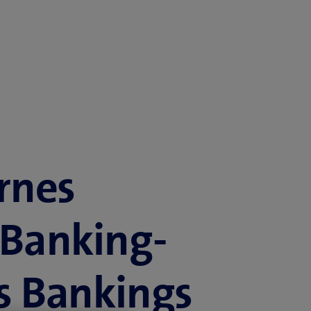
rnes
-Banking-
es Bankings