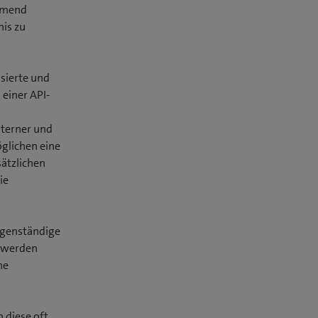
ehmend
nis zu
sierte und
einer API-
nterner und
öglichen eine
ätzlichen
ie
eigenständige
t werden
he
 diese oft