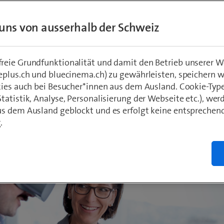
tzen der Kundin
uns von ausserhalb der Schweiz
Kunden gestalte
eie Grundfunktionalität und damit den Betrieb unserer W
eplus.ch und bluecinema.ch) zu gewährleisten, speichern 
kies auch bei Besucher*innen aus dem Ausland. Cookie-Typ
atistik, Analyse, Personalisierung der Webseite etc.), wer
s dem Ausland geblockt und es erfolgt keine entsprechen
.