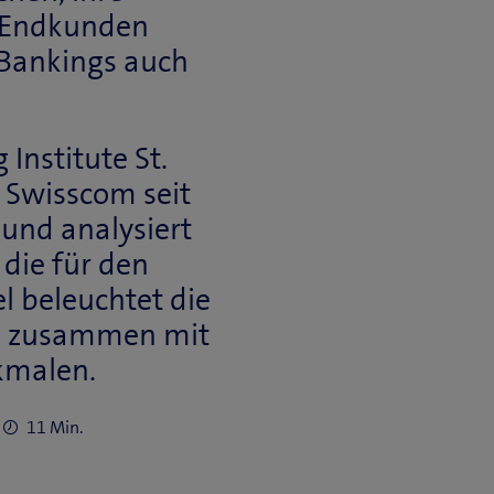
r Endkunden
 Bankings auch
Institute St.
 Swisscom seit
und analysiert
(
die für den
ö
l beleuchtet die
f
l, zusammen mit
f
kmalen.
n
)
11 Min.
e
t