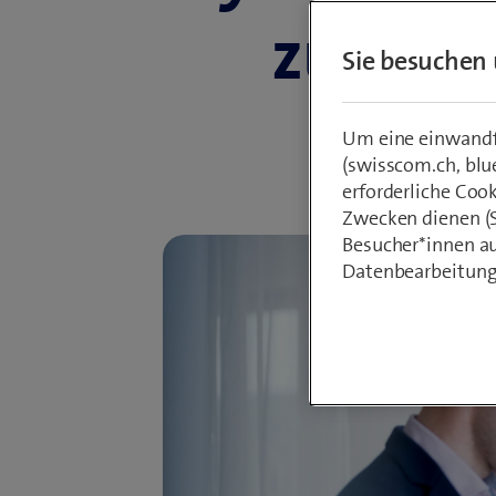
zum Nu
Sie besuchen 
Um eine einwandfr
(swisscom.ch, blu
erforderliche Coo
Zwecken dienen (St
Besucher*innen au
Datenbearbeitung