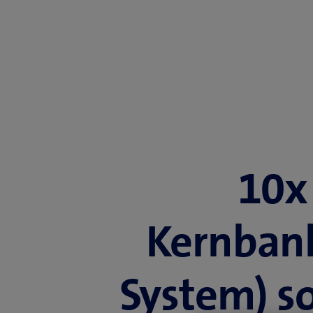
10x
Kernbank
System) so