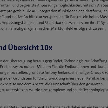
runter und begrenzte Anpassungsmöglichkeiten, mit sich. Als Sa
onzepte gezielt. Die API-Integrationsfunktionen der Plattform, ih
 Cloud-native Architektur versprechen für Banken ein hohes Mas
n, Anpassungsfähigkeit und Skalierbarkeit, wenn es um ihre IT-Sys
, um im heutigen dynamischen Marktumfeld erfolgreich zu sein.
nd Übersicht 10x
s der Überzeugung heraus gegründet, Technologie zur Schaffung
rlebnisses zu nutzen. Mit dem Ziel, die Endkundinnen und -kunde
stungen zu stellen, gründete Antony Jenkins, ehemaliger Group CE
egte den Grundstein für die Entwicklung eines neuen Kernbanken
expertise und dem Ansatz, die Kundschaft über den gesamten
zu unterstützen, wurde eine komplexe und solide Technologiepl
st als Meta-Core aufgebaut. Es handelt sich dabei um ein Kernba