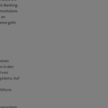
aS-Banking-
r modulares
s an
teme geht.
 eines
n in den
O von
systems. Auf
attform
nkensystem