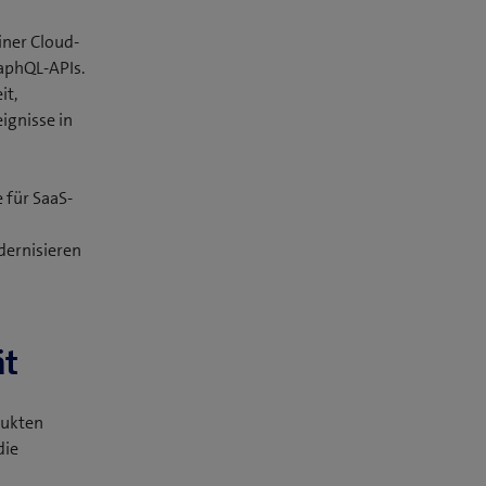
r
iner Cloud-
)
raphQL-APIs.
it,
ignisse in
 für SaaS-
dernisieren
ät
dukten
die