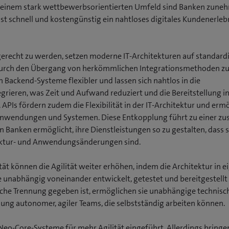
 In einem stark wettbewerbsorientierten Umfeld sind Banken zun
t schnell und kostengünstig ein nahtloses digitales Kundenerleb
recht zu werden, setzen moderne IT-Architekturen auf standardi
urch den Übergang von herkömmlichen Integrationsmethoden zu 
 Backend-Systeme flexibler und lassen sich nahtlos in die
ieren, was Zeit und Aufwand reduziert und die Bereitstellung i
 APIs fördern zudem die Flexibilität in der IT-Architektur und erm
Anwendungen und Systemen. Diese Entkopplung führt zu einer zus
n Banken ermöglicht, ihre Dienstleistungen so zu gestalten, dass s
uktur- und Anwendungsänderungen sind.
ät können die Agilität weiter erhöhen, indem die Architektur in 
die unabhängig voneinander entwickelt, getestet und bereitgestell
iche Trennung gegeben ist, ermöglichen sie unabhängige technisc
ung autonomer, agiler Teams, die selbstständig arbeiten können.
eo-Core-Systeme für mehr Agilität eingeführt. Allerdings bringen