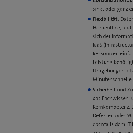
Konzentration a
sinkt oder ganz en
Flexibilität:
Daten
Homeoffice, und 
sich der Informa
IaaS (Infrastructu
Ressourcen einfa
Leistung benötig
Umgebungen, etwa
Minutenschnelle i
Sicherheit und Zu
das Fachwissen, u
Kernkompetenz. D
Defekten oder Ma
ebenfalls dem IT-