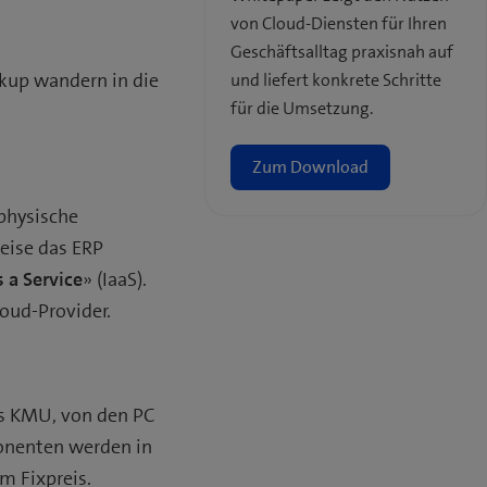
von Cloud-Diensten für Ihren
Geschäftsalltag praxisnah auf
ckup wandern in die
und liefert konkrete Schritte
für die Umsetzung.
Zum Download
 physische
eise das ERP
s a Service
» (IaaS).
oud-Provider.
es KMU, von den PC
onenten werden in
m Fixpreis.