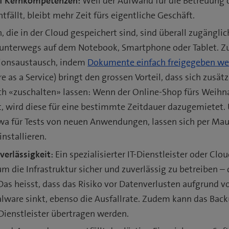
uf Kernkompetenzen:
Weil der Aufwand für die Betreuung
tfällt, bleibt mehr Zeit fürs eigentliche Geschäft.
, die in der Cloud gespeichert sind, sind überall zugänglic
unterwegs auf dem Notebook, Smartphone oder Tablet. Z
tionsaustausch, indem
Dokumente einfach freigegeben w
re as a Service) bringt den grossen Vorteil, dass sich zusät
ch «zuschalten» lassen: Wenn der Online-Shop fürs Weih
t, wird diese für eine bestimmte Zeitdauer dazugemietet.
 für Tests von neuen Anwendungen, lassen sich per Maus
nstallieren.
verlässigkeit:
Ein spezialisierter IT-Dienstleister oder Clo
m die Infrastruktur sicher und zuverlässig zu betreiben – 
as heisst, dass das Risiko vor Datenverlusten aufgrund 
lware sinkt, ebenso die Ausfallrate. Zudem kann das Bac
Dienstleister übertragen werden.