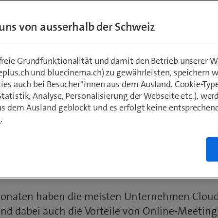
uns von ausserhalb der Schweiz
eie Grundfunktionalität und damit den Betrieb unserer W
eplus.ch und bluecinema.ch) zu gewährleisten, speichern 
kies auch bei Besucher*innen aus dem Ausland. Cookie-Typ
ie Unternehmen von d
atistik, Analyse, Personalisierung der Webseite etc.), wer
s dem Ausland geblockt und es erfolgt keine entsprechen
erung in die Cloud prof
.
as Heer | Medien: Adobe Stock
Monaten haben die meisten Unternehmen Cloud
nd dabei auch die Vorteile von Online-Meeting