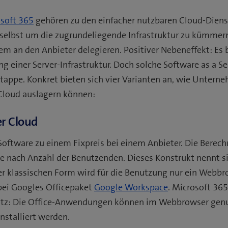
soft 365
gehören zu den einfacher nutzbaren Cloud-Dien
 selbst um die zugrundeliegende Infrastruktur zu kümmer
m an den Anbieter delegieren. Positiver Nebeneffekt: Es
g einer Server-Infrastruktur. Doch solche Software as a Ser
Etappe. Konkret bieten sich vier Varianten an, wie Unterne
 Cloud auslagern können:
er Cloud
ftware zu einem Fixpreis bei einem Anbieter. Die Berec
se nach Anzahl der Benutzenden. Dieses Konstrukt nennt s
 der klassischen Form wird für die Benutzung nur ein Webbr
bei Googles Officepaket
Google Workspace
. Microsoft 36
atz: Die Office-Anwendungen können im Webbrowser genu
stalliert werden.