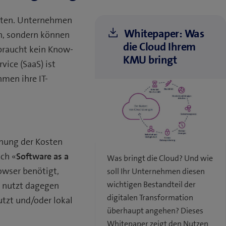
sten. Unternehmen
Whitepaper: Was
n, sondern können
die Cloud Ihrem
 braucht kein Know-
KMU bringt
vice (SaaS) ist
hmen ihre IT-
hnung der Kosten
ich «
Software as a
Was bringt die Cloud? Und wie
owser benötigt,
soll Ihr Unternehmen diesen
wichtigen Bestandteil der
5 nutzt dagegen
digitalen Transformation
tzt und/oder lokal
überhaupt angehen? Dieses
Whitepaper zeigt den Nutzen