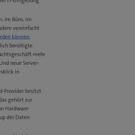
 der IT-Umgebung
h: im Büro, im
udem vereinfacht
erden können
.
zlich benötigte
nachtsgeschäft mehr
 Und neue Server-
klick in
ud-Provider besitzt
das gehört zur
von Hardware-
kup der Daten