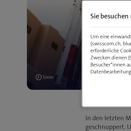
Sie besuchen 
Um eine einwandfr
(swisscom.ch, blu
erforderliche Coo
W
Zwecken dienen (St
Besucher*innen au
Auslag
Datenbearbeitung
5
min
Veröffentlicht
6. Mai 2021
Text: Andre
am
In den letzten 
geschnuppert. U