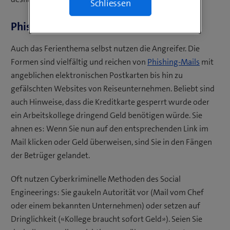
Schliessen
Phishing aus den Ferien
Auch das Ferienthema selbst nutzen die Angreifer. Die
Formen sind vielfältig und reichen von
Phishing-Mails
mit
angeblichen elektronischen Postkarten bis hin zu
gefälschten Websites von Reiseunternehmen. Beliebt sind
auch Hinweise, dass die Kreditkarte gesperrt wurde oder
ein Arbeitskollege dringend Geld benötigen würde. Sie
ahnen es: Wenn Sie nun auf den entsprechenden Link im
Mail klicken oder Geld überweisen, sind Sie in den Fängen
der Betrüger gelandet.
Oft nutzen Cyberkriminelle Methoden des Social
Engineerings: Sie gaukeln Autorität vor (Mail vom Chef
oder einem bekannten Unternehmen) oder setzen auf
Dringlichkeit («Kollege braucht sofort Geld»). Seien Sie