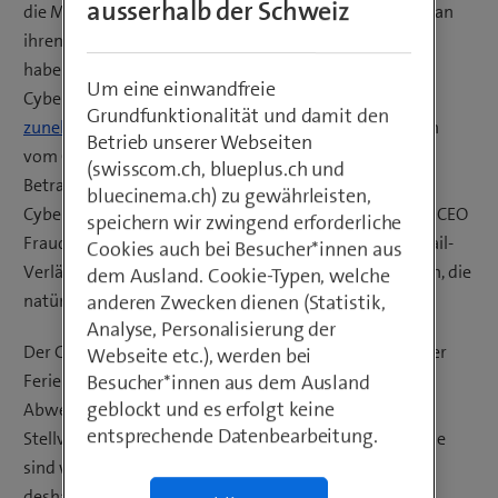
ausserhalb der Schweiz
die Mitarbeitenden geniessen unbeschwerte Stunden an
ihren Lieblingsorten. Nicht so die Cyberkriminellen. Sie
haben jetzt Hochsaison. Das nationale Zentrum für
Um eine einwandfreie
Cybersicherheit (NCSC) des Bundes
warnt vor einer
Grundfunktionalität und damit den
zunehmenden Zahl betrügerischer Mails
, die angeblich
Betrieb unserer Webseiten
vom Chef stammen und zur dringenden Zahlung eines
(swisscom.ch, blueplus.ch und
Betrags auf ein Konto aufrufen, das natürlich den
bluecinema.ch) zu gewährleisten,
Cyberkriminellen gehört. Neben diesem so genannten CEO
speichern wir zwingend erforderliche
Fraud konstruieren die Angreifer auch gefälschte E-Mail-
Cookies auch bei Besucher*innen aus
Verläufe mit einer Mahnung eines angeblichen Kunden, die
dem Ausland. Cookie-Typen, welche
natürlich sofort beglichen werden soll.
anderen Zwecken dienen (Statistik,
Analyse, Personalisierung der
Der Grund, weshalb Cyberkriminelle ihre Angriffe in der
Webseite etc.), werden bei
Ferienzeit intensivieren: Aufgrund zahlreicher
Besucher*innen aus dem Ausland
geblockt und es erfolgt keine
Abwesenheiten sind in vielen Unternehmen
entsprechende Datenbearbeitung.
Stellvertretungen und Ferienaushilfen an der Arbeit. Sie
sind weniger vertraut mit Abläufen und Personen und
deshalb anfälliger für Betrugsversuche.