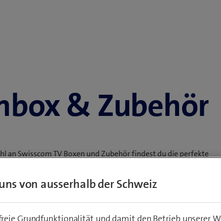
ehbox & Zubehör
ahl an Swisscom TV Boxen und Zubehör findest du die perfekte
uns von ausserhalb der Schweiz
 TV-Box und Voice Assistant oder unterwegs per App auf
 Verbindungskabel, HDMI-Kabel oder anderes TV-Zubehör.
von CHF 50.–, 14 Tagen Rückgaberecht und 2 Jahren Garantie.
eie Grundfunktionalität und damit den Betrieb unserer W