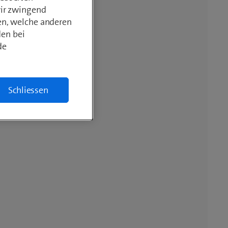
wir zwingend
en, welche anderen
den bei
de
Schliessen