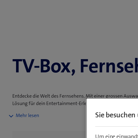
TV-Box, Ferns
Entdecke die Welt des Fernsehens. Mit einer grossen Ausw
Lösung für dein Entertainment-Erlebnis.
Sie besuchen 
Geniess blue TV flexibel: zu Hause mit der neuen Swisscom
Smartphone und Tablet. In unserem Online-Shop findest du
Profitiere von kostenloser Lieferung ab einem Bestellwert 
Um eine einwandfr