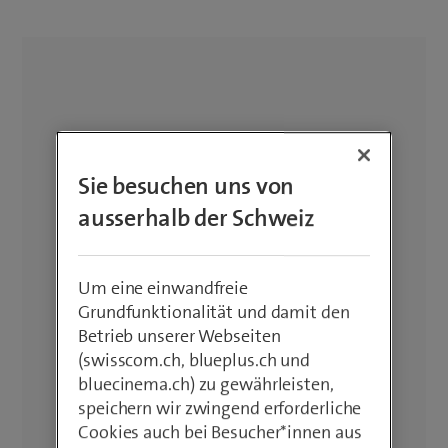
den Zuständen "Premium" (wie neu)
und "Basic" (guter Zustand) verfügbar.
Du erhältst 24 Monate Garantie auf
die Occassion-Handys. Profitiere von
kostenloser Lieferung ab einem
Bestellwert von CHF 50.– und 14
Tagen Rückgaberecht. Nachhaltig und
Sie besuchen uns von
hochwertig. Wiederaufbereitet von
Recommerce Swiss, geprüft und
ausserhalb der Schweiz
funktionsfähig. Über 85 %
Akkukapazität garantiert.
Um eine einwandfreie
Grundfunktionalität und damit den
Betrieb unserer Webseiten
(swisscom.ch, blueplus.ch und
bluecinema.ch) zu gewährleisten,
speichern wir zwingend erforderliche
Cookies auch bei Besucher*innen aus