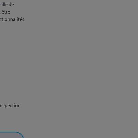
ille de
 être
ctionnalités
inspection