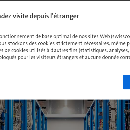
t, Amazon & Cie. «Cloud Access» de Swissc
Software-Defined Cloud Interconnect innova
dez visite depuis l'étranger
’intégrer l’infrastructure cloud en toute séc
réseau d’entreprise existant.
 fonctionnement de base optimal de nos sites Web (swissco
ous stockons des cookies strictement nécessaires, même po
es de cookies utilisés à d'autres fins (statistiques, analyses
pp
, Product Manager Cloud Access
t bloqués pour les visiteurs étrangers et aucune donnée cor