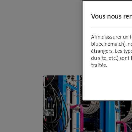
Microsof
produit 
Vous nous ren
permet d
dans le 
Afin d'assurer un
bluecinema.ch), n
étrangers. Les typ
Par
Jan Tscho
du site, etc.) son
17 août 2021
traitée.