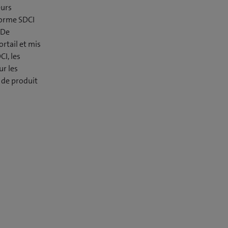
eurs
eforme SDCI
 De
rtail et mis
CI, les
r les
s de produit