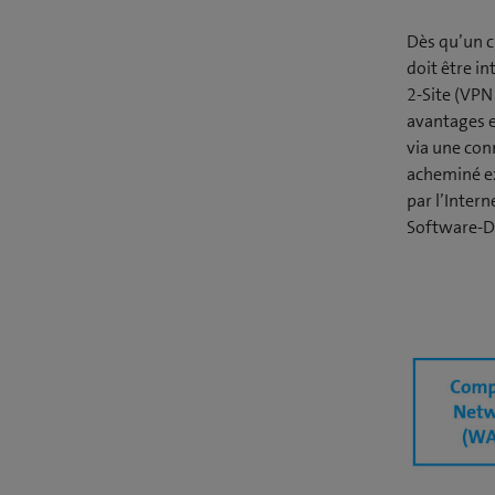
Dès qu’un cl
doit être in
2-Site (VPN
avantages e
via une conn
acheminé ex
par l’Inter
Software-De