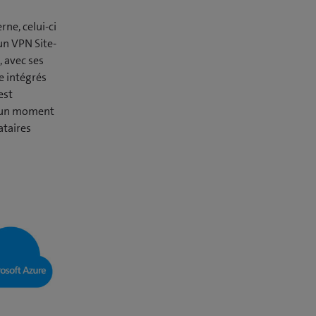
rne, celui-ci
 un VPN Site-
, avec ses
e intégrés
est
ucun moment
ataires