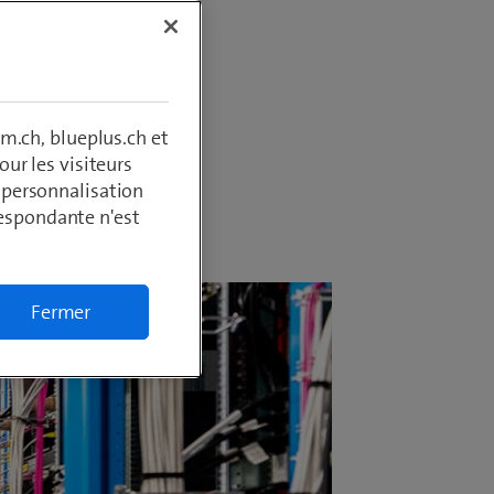
om, un
nt,
urité
m.ch, blueplus.ch et
ur les visiteurs
, personnalisation
respondante n'est
Fermer