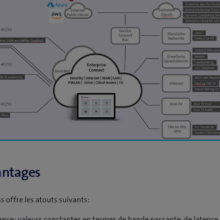
antages
s offre les atouts suivants:
nce: valeurs constantes en termes de bande passante, de latence 