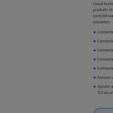
Cloud Access
produits «E
contrôlé vi
suivantes:
Connecter
Connecte
Connecte
Connecte
Connecter
Assurer u
Ajouter a
TLS ou un