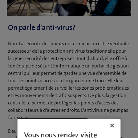
On parle d'anti-virus?
Non. La sécurité des points de terminaison est le véritable
successeur de la protection antivirus traditionnelle pour
la cybersécurité des entreprises. Tout d'abord, elle offre à
ton équipe de sécurité informatique un portail de gestion
central qui leur permet de garder une vue d'ensemble de
tous les points d'accès et d'en garder une trace. Elle leur
permet également de surveiller les zones problématiques
et les mouvements de trafic suspects. De plus, la gestion
centrale te permet de protéger les points d'accès des
collaborateurs à d'autres endroits. L'antivirus ne peut pas
faire cela.
Deuxièmement, la sécurité des points d'accès peut
Vous nous rendez visite