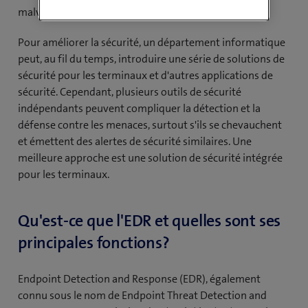
malveillants.
Pour améliorer la sécurité, un département informatique
peut, au fil du temps, introduire une série de solutions de
sécurité pour les terminaux et d'autres applications de
sécurité. Cependant, plusieurs outils de sécurité
indépendants peuvent compliquer la détection et la
défense contre les menaces, surtout s'ils se chevauchent
et émettent des alertes de sécurité similaires. Une
meilleure approche est une solution de sécurité intégrée
pour les terminaux.
Qu'est-ce que l'EDR et quelles sont ses
principales fonctions?
Endpoint Detection and Response (EDR), également
connu sous le nom de Endpoint Threat Detection and