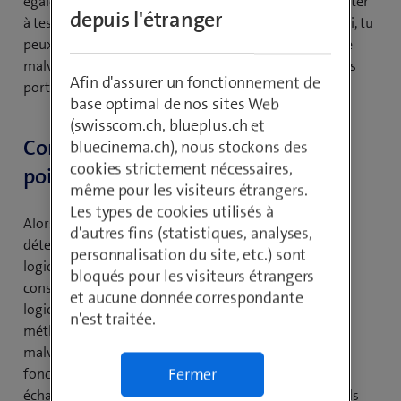
également limiter les appareils qui peuvent se connecter
depuis l'étranger
à tes points d'accès et ceux qui ne le peuvent pas. Ainsi, tu
peux empêcher qu'une clé USB contenant un malware
malveillant soit installée sans autorisation sur certains
Afin d'assurer un fonctionnement de
ports USB. Antivirus n'offre pas de telles possibilités.
base optimal de nos sites Web
(swisscom.ch, blueplus.ch et
Comment protéger au mieux les
bluecinema.ch), nous stockons des
cookies strictement nécessaires,
points finaux?
même pour les visiteurs étrangers.
Les types de cookies utilisés à
Alors que les solutions antivirus actuelles peuvent
d'autres fins (statistiques, analyses,
détecter et bloquer de nombreux nouveaux types de
personnalisation du site, etc.) sont
logiciels malveillants, les pirates en développent
bloqués pour les visiteurs étrangers
constamment de nouveaux. De nombreux types de
et aucune donnée correspondante
logiciels malveillants sont difficiles à détecter avec les
n'est traitée.
méthodes standard. Par exemple, les logiciels
malveillants sans fichier - un développement récent -
Fermer
fonctionnent dans la mémoire vive de l'ordinateur et
échappent ainsi aux scanners de signatures de logiciels