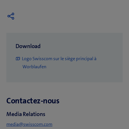
Download
Logo Swisscom sur le siège principal à
(
Worblaufen
o
u
v
Contactez-nous
r
e
Media Relations
u
n
media@swisscom.com