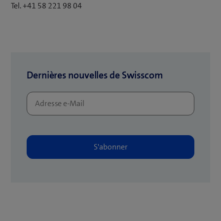
e
Tel. +41 58 221 98 04
n
o
u
v
e
Dernières nouvelles de Swisscom
l
l
e
f
e
n
ê
t
r
e