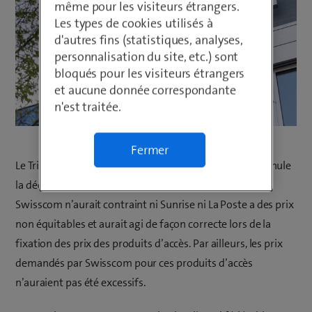
même pour les visiteurs étrangers.
Les types de cookies utilisés à
d'autres fins (statistiques, analyses,
personnalisation du site, etc.) sont
bloqués pour les visiteurs étrangers
et aucune donnée correspondante
n'est traitée.
Fermer
Le Tribunal fédéral admet le recours de Swisscom et annule
la décision contestée du Tribunal administratif fédéral.
Swisscom n’aurait contraint ni Sunrise ni La Poste a des prix
non équitables et aurait agi de façon correcte lors de la
fixation des prix des produits d’accès. Par ailleurs, les prix
demandés par Swisscom pour ces produits d’accès
n’auraient pas été excessifs.