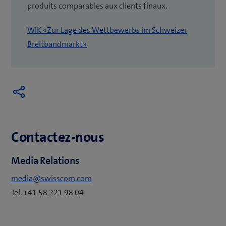
produits comparables aux clients finaux.
WIK «Zur Lage des Wettbewerbs im Schweizer
(
Breitbandmarkt»
o
u
v
r
e
u
Contactez-nous
n
e
Media Relations
n
media@swisscom.com
o
Tel. +41 58 221 98 04
u
v