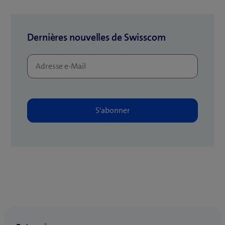
e
l
l
Dernières nouvelles de Swisscom
e
f
e
n
ê
t
r
e
)