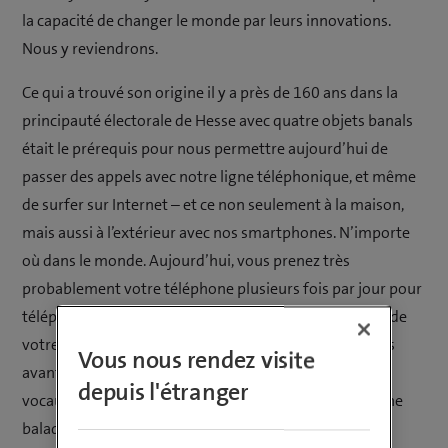
la capacité de changer le monde par leurs innovations.
Nous y reviendrons.
Ce qui a trouvé son origine il y a près de 160 ans dans la
principauté électorale de Hesse avec quatre objets banals
était le prérequis pour nous permettre aujourd’hui de
passer des appels avec notre ligne téléphonique, et même
de surfer sur Internet – et ce non seulement à la maison,
mais aussi à l’extérieur avec nos smartphones. N’importe
où dans le monde. Aujourd’hui, vous prenez très
probablement votre téléphone plusieurs fois par jour pour
téléphoner à des amis, des collègues ou des membres de
votre famille. Vous lisez très probablement vos e-mails
Vous nous rendez visite
avant même le petit-déjeuner, envoyez des messages
depuis l'étranger
vocaux, consultez les prévisions météo et organisez une
balade en ville sur un chat. Mais pourquoi les