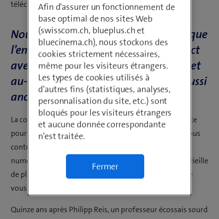
télécommunications évoluent-elles si rapidement?
Afin d'assurer un fonctionnement de
base optimal de nos sites Web
(swisscom.ch, blueplus.ch et
Nous pouvons uniquement supposer que
bluecinema.ch), nous stockons des
l’envie des hommes d’entrer en contact
cookies strictement nécessaires,
avec leurs prochains, à tout moment et
même pour les visiteurs étrangers.
Les types de cookies utilisés à
au-delà de toutes les frontières, est aussi
d'autres fins (statistiques, analyses,
ancienne que le rêve de voler.
personnalisation du site, etc.) sont
bloqués pour les visiteurs étrangers
La communication est donc de la plus haute importance
et aucune donnée correspondante
pour notre société. Et d’autant plus importante que nous
n'est traitée.
contribuons aux mutations de la télécommunication
numérique et passons de la téléphonie traditionnelle vieille
Fermer
de plus de 50 ans à la technologie IP. Permettez-moi de
vous l’expliquer avec un petit retour en arrière.
Quinze ans après Philipp Reis, un professeur écossais sourd