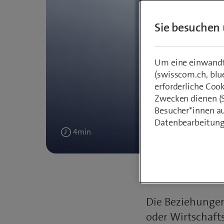
Sie besuchen 
Cyb
Um eine einwandfr
(swisscom.ch, blu
erforderliche Coo
bedeut
Zwecken dienen (St
Besucher*innen au
Ver
Datenbearbeitung
4
min
Veröffentlicht
6. September 2023
Text:
am
Die Beziehunge
oder Wirtschaft