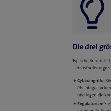
Die drei gr
Typische Büromitarbe
Herausforderungen:
Cyberangriffe:
KMU
Phishingattacken
und legen die kom
Regulatorien:
Sie
strengen Auflagen