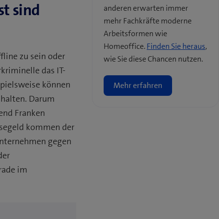
st sind
anderen erwarten immer
mehr Fachkräfte moderne
Arbeitsformen wie
Homeoffice.
Finden Sie heraus
,
line zu sein oder
wie Sie diese Chancen nutzen.
riminelle das IT-
spielsweise können
Mehr erfahren
inhalten. Darum
send Franken
Lösegeld kommen der
n Unternehmen gegen
der
erade im