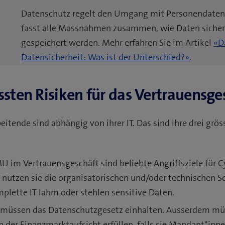
Datenschutz regelt den Umgang mit Personendaten,
fasst alle Massnahmen zusammen, wie Daten sicher
gespeichert werden. Mehr erfahren Sie im Artikel
«D
Datensicherheit: Was ist der Unterschied?»
.
össten Risiken für das Vertrauensge
itende sind abhängig von ihrer IT. Das sind ihre drei grös
 im Vertrauensgeschäft sind beliebte Angriffsziele für C
 nutzen sie die organisatorischen und/oder technischen S
plette IT lahm oder stehlen sensitive Daten.
 müssen das Datenschutzgesetz einhalten. Ausserdem müs
 der Finanzmarktaufsicht erfüllen, falls sie Mandant*inne