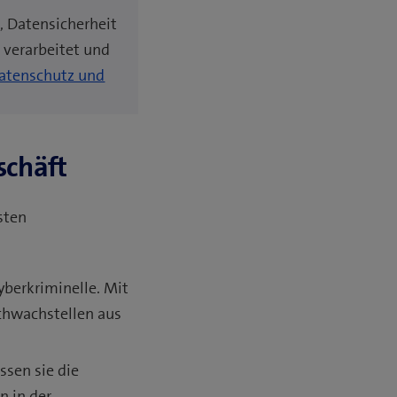
 Datensicherheit
 verarbeitet und
atenschutz und
schäft
sten
yberkriminelle. Mit
chwachstellen aus
sen sie die
n in der