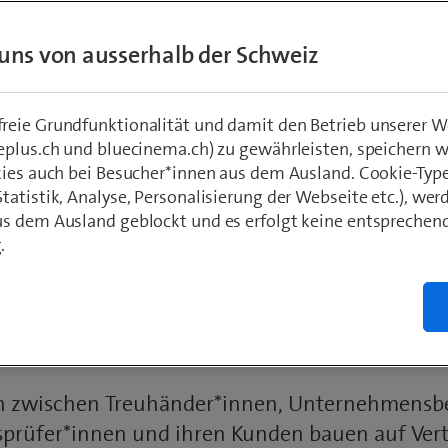
uns von ausserhalb der Schweiz
erangriffe können das
eie Grundfunktionalität und damit den Betrieb unserer W
eplus.ch und bluecinema.ch) zu gewährleisten, speichern 
kies auch bei Besucher*innen aus dem Ausland. Cookie-Typ
en: Darum ist IT-Sicher
atistik, Analyse, Personalisierung der Webseite etc.), wer
s dem Ausland geblockt und es erfolgt keine entsprechen
trauensgeschäft so wic
.
 Roger Hausmann | Medien: Swisscom
n zwischen Treuhänder*innen, Unternehmensb
sprüfer*innen und ihren Kunden bauen auf Vert